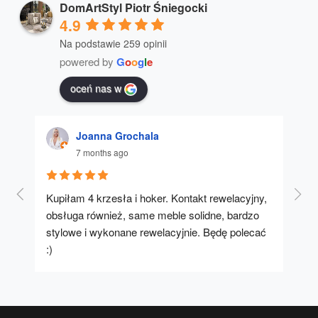
DomArtStyl Piotr Śniegocki
4.9
Na podstawie 259 opinii
powered by
G
o
o
g
l
e
oceń nas w
Joanna Grochala
7 months ago
Kupiłam 4 krzesła i hoker. Kontakt rewelacyjny, 
A u
obsługa również, same meble solidne, bardzo 
stylowe i wykonane rewelacyjnie. Będę polecać 
:)