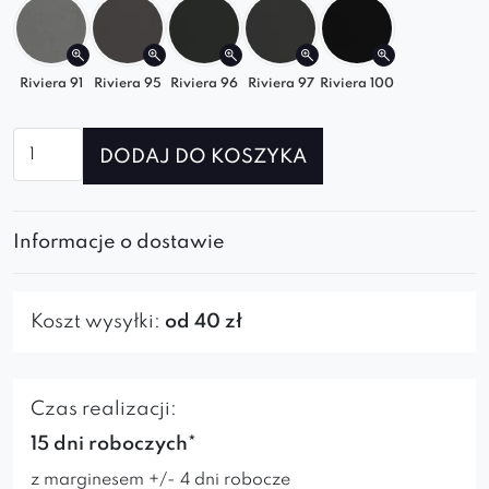
Riviera 91
Riviera 95
Riviera 96
Riviera 97
Riviera 100
ilość
DODAJ DO KOSZYKA
Fotel
Caprice
ideal
Informacje o dostawie
black
Koszt wysyłki:
od 40 zł
Czas realizacji:
15 dni roboczych*
z marginesem +/- 4 dni robocze