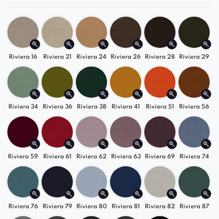
wypoczynek
oraz zapewnią maksymalny
komfort podczas użytkowania
.
Fotel umiejscowiony jest na
galwanizowanym metalowym złotym
stelażu
, gwarantującym
stabilność
oraz
Riviera 16
Riviera 21
Riviera 24
Riviera 26
Riviera 28
Riviera 29
wytrzymałość
konstrukcji – Caprice z
pewnością posłuży nam więc przez długi
czas.
Riviera 34
Riviera 36
Riviera 38
Riviera 41
Riviera 51
Riviera 56
Riviera 59
Riviera 61
Riviera 62
Riviera 63
Riviera 69
Riviera 74
Riviera 76
Riviera 79
Riviera 80
Riviera 81
Riviera 82
Riviera 87