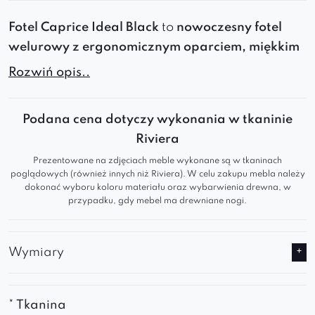
Fotel
Caprice
Ideal
Black
to
nowoczesny fotel
welurowy
z
ergonomicznym oparciem, miękkim
siedziskiem i metalowymi nogami
. Zapewnia
Rozwiń opis..
komfort i styl
, pasując do
różnych aranżacji
wnętrz
. Dostępny w
kilkudziesięciu kolorach
,
Podana cena dotyczy wykonania w tkaninie
doskonale sprawdzi się jako
fotel do
jadalni,
Riviera
sypialni, kawiarni
czy
poczekalni
.
Prezentowane na zdjęciach meble wykonane są w tkaninach
Fotel Caprice
poglądowych (również innych niż Riviera). W celu zakupu mebla należy
– model z kolekcji Perla Lusso.
dokonać wyboru koloru materiału oraz wybarwienia drewna, w
przypadku, gdy mebel ma drewniane nogi.
Mebel świetnie wkomponuje się w
oryginalne aranżacje
, w których stanie się
główną dekoracją.
Wymiary
Caprice jest
nowoczesny
a zarazem
bardzo
stylowy
– prezentuje się lekko i gustownie.
Wygodne oparcie
oraz praktyczne
* Tkanina
podłokietniki pozwolą na
regeneracyjny