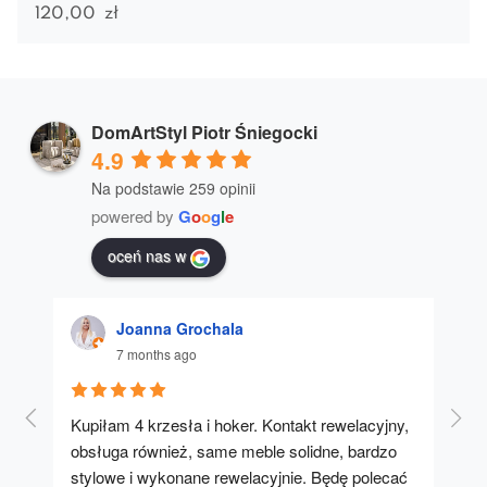
120,00
zł
DomArtStyl Piotr Śniegocki
4.9
Na podstawie 259 opinii
powered by
G
o
o
g
l
e
oceń nas w
Joanna Grochala
7 months ago
Kupiłam 4 krzesła i hoker. Kontakt rewelacyjny, 
A u
obsługa również, same meble solidne, bardzo 
stylowe i wykonane rewelacyjnie. Będę polecać 