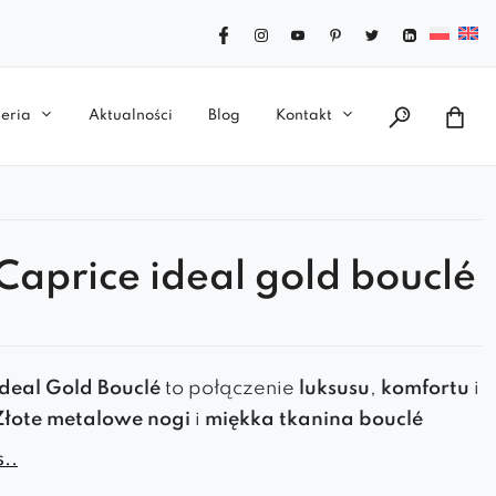
eria
Aktualności
Blog
Kontakt
 Caprice ideal gold bouclé
Ideal
Gold
Bouclé
to
połączenie
luksusu
,
komfortu
i
Złote metalowe nogi
i
miękka tkanina
bouclé
 że doskonale pasuje do
salonu, sypialni, jadalni
..
ni
. Jego
ergonomiczne siedzisko i solidna