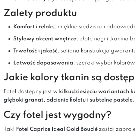
Zalety produktu
Komfort i relaks
: miękkie siedzisko i odpowi
Stylowy akcent wnętrza
: złote nogi i tkanina
Trwałość i jakość
: solidna konstrukcja gwarant
Łatwość dopasowania
: szeroki wybór koloró
Jakie kolory tkanin są dostę
Fotel dostępny jest w
kilkudziesięciu wariantach k
głęboki granat, odcienie fioletu i subtelne pastele
Czy fotel jest wygodny?
Tak!
Fotel
Caprice
Ideal Gold Bouclé
został zaproj