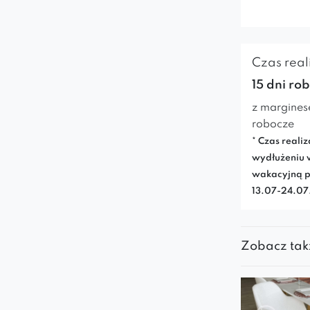
Czas reali
15 dni ro
z margines
robocze
* Czas realiz
wydłużeniu 
wakacyjną p
13.07-24.0
Zobacz tak