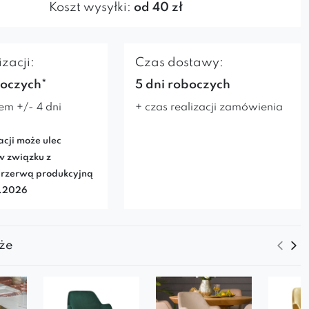
Koszt wysyłki:
od 40 zł
zacji:
Czas dostawy:
boczych*
5 dni roboczych
em +/- 4 dni
+ czas realizacji zamówienia
acji może ulec
w związku z
rzerwą produkcyjną
7.2026
że