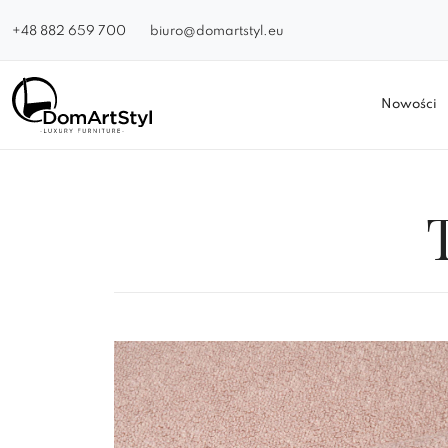
+48 882 659 700
biuro@domartstyl.eu
Nowości