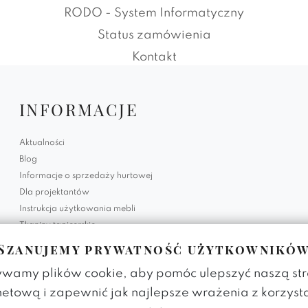
RODO - System Informatyczny
Status zamówienia
Kontakt
INFORMACJE
Aktualności
Blog
Informacje o sprzedaży hurtowej
Dla projektantów
Instrukcja użytkowania mebli
Tkaniny tapicerskie
Szanujemy prywatność użytkownikó
Polityka prywatności
Regulamin strony
wamy plików cookie, aby pomóc ulepszyć naszą st
RODO - System Informatyczny
netową i zapewnić jak najlepsze wrażenia z korzyst
Status zamówienia