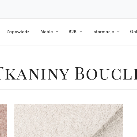
Zapowiedzi
Meble
B2B
Informacje
Gal
Tkaniny Boucl