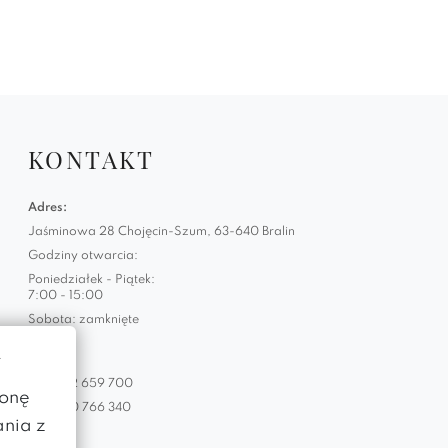
KONTAKT
Adres:
Jaśminowa 28 Chojęcin-Szum, 63-640 Bralin
Godziny otwarcia:
Poniedziałek - Piątek:
7:00 - 15:00
Sobota: zamknięte
w
Telefon:
+48 882 659 700
ronę
+48 660 766 340
ania z
Email: