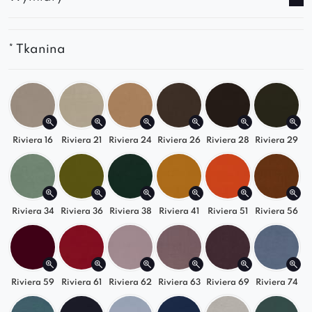
wygodne wsparcie podczas siedzenia.
Mebel wypełniony
pianką wysokoelastyczną
pozostaje
wygodny
i
estetyczny
przez wiele
* Tkanina
lat.
Oferowany w
różnorodnych wykończeniach
materiałów tapicerskich
, daje możliwość
dostosowania go do osobistych preferencji
stylistycznych i użytkowych.
Riviera 16
Riviera 21
Riviera 24
Riviera 26
Riviera 28
Riviera 29
Drewniane nóżki stanowią wizualny akcent,
który nadaje meblowi zarówno
solidności
,
jak i
subtelnej
elegancji
.
Minimalistyczny projekt fotela sprawia, że może
Riviera 34
Riviera 36
Riviera 38
Riviera 41
Riviera 51
Riviera 56
on być doskonałym uzupełnieniem
jadalni
,
kawiarni
lub
poczekalni
, nadając im
elegancki
i
funkcjonalny
akcent.
Riviera 59
Riviera 61
Riviera 62
Riviera 63
Riviera 69
Riviera 74