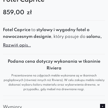
859,00
zł
Fotel Caprice
to
stylowy i wygodny fotel o
nowoczesnym designie
, który pasuje do
salonu,
jadalni, kawiarni i biura
. Zapewnia
Rozwiń opis..
maksymalny
komfort, elegancję i trwałość
.
Minimalistyczny
i
nowoczesny
mebel
Podana cena dotyczy wykonania w tkaninie
charakteryzuje się wyraźnymi liniami i
Riviera
oszczędnym designem.
Prezentowane na zdjęciach meble wykonane są w tkaninach
Podstawa fotela jest wąska i prosta, co
poglądowych (również innych niż Riviera). W celu zakupu mebla należy
nadaje mu
lekkość
i
elegancję
.
dokonać wyboru koloru materiału oraz wybarwienia drewna, w
Oparcie lekko pochylone do tyłu zapewnia
przypadku, gdy mebel ma drewniane nogi.
komfort użytkowania
.
Wkomponowane w ogólny kształt fotela
ergonomiczne podłokietniki zapewniają
Wymiary