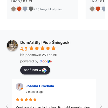
1 485,00
zł
1 173,00
z
+25 innych kolorów
DomArtStyl Piotr Śniegocki
4.9
Na podstawie 259 opinii
powered by
G
o
o
g
l
e
oceń nas w
Joanna Grochala
7 months ago
Kupiłam 4 krzesła i hoker. Kontakt rewelacyjny, 
A u