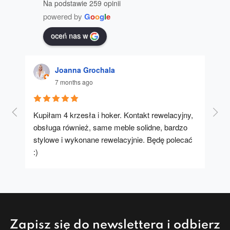
Na podstawie 259 opinii
powered by
G
o
o
g
l
e
oceń nas w
Joanna Grochala
7 months ago
Kupiłam 4 krzesła i hoker. Kontakt rewelacyjny, 
A u
obsługa również, same meble solidne, bardzo 
stylowe i wykonane rewelacyjnie. Będę polecać 
:)
Zapisz się do newslettera i odbierz