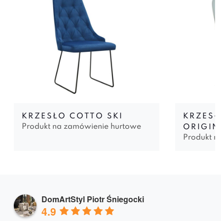
KRZESŁO COTTO SKI
KRZESŁ
Produkt na zamówienie hurtowe
ORIGIN
Produkt n
DomArtStyl Piotr Śniegocki
4.9