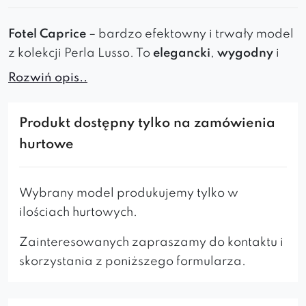
Fotel Caprice
– bardzo efektowny i trwały model
z kolekcji Perla Lusso. T
o
elegancki
,
wygodny
i
trwały fotel
, który
doskonale pasuje do
wnętrz
Rozwiń opis..
glamour
i
nowoczesnych
. Jego
złote nogi
i
ekskluzywna tkanina
nadają mu wyjątkowego
Produkt dostępny tylko na zamówienia
stylu.
hurtowe
Designerski mebel
, który świetnie
wkomponuje się we wszelkie
oryginalne
aranżacje
, zazwyczaj stając się
główną
Wybrany model produkujemy tylko w
dekoracją
.
ilościach hurtowych.
Zapewnia
wygodę
i
pewne oparcie dla
pleców i ramion
, jednak dzięki dość wąskiej
Zainteresowanych zapraszamy do kontaktu i
podstawie całość prezentuje się
stylowo
i
skorzystania z poniższego formularza.
gustownie
.
Profilowany kształt całego krzesła, w tym