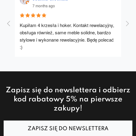
7 months ago
Kupiłam 4 krzesła i hoker. Kontakt rewelacyjny, 
A u
obsługa również, same meble solidne, bardzo 
stylowe i wykonane rewelacyjnie. Będę polecać 
:)
Zapisz się do newslettera i odbierz
kod rabatowy 5% na pierwsze
zakupy!
ZAPISZ SIĘ DO NEWSLETTERA