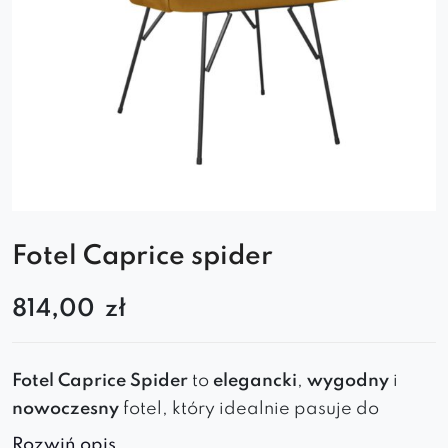
Fotel Caprice spider
814,00
zł
Fotel
Caprice
Spider
to
elegancki
,
wygodny
i
nowoczesny
fotel
, który idealnie pasuje do
salonu
,
sypialni
,
jadalni
,
kawiarni
oraz
biura
.
Rozwiń opis..