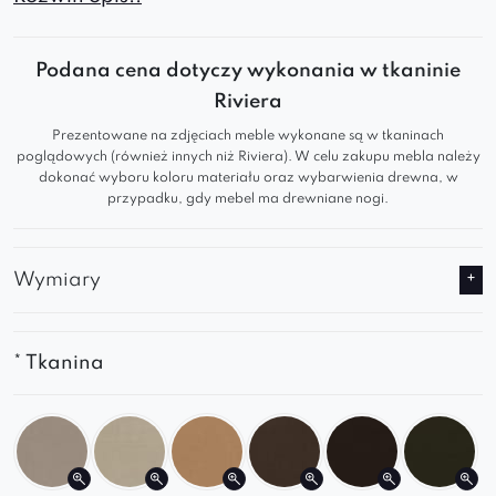
Ergonomiczne oparcie, solidna metalowa
podstawa w stylu
spider
i wysokiej jakości
Podana cena dotyczy wykonania w tkaninie
materiały
zapewniają
komfort
i
trwałość
na
Riviera
długie
lata
.
Prezentowane na zdjęciach meble wykonane są w tkaninach
Podstawa fotela jest wąska i prosta, co
poglądowych (również innych niż Riviera). W celu zakupu mebla należy
dokonać wyboru koloru materiału oraz wybarwienia drewna, w
nadaje mu
lekkość
i
elegancję
.
przypadku, gdy mebel ma drewniane nogi.
Oparcie lekko pochylone do tyłu zapewnia
komfort użytkowania
.
Wkomponowane w ogólny kształt fotela
Wymiary
ergonomiczne podłokietniki zapewniają
wygodne wsparcie podczas siedzenia.
Mebel wypełniony
pianką wysokoelastyczną
* Tkanina
pozostaje
wygodny
i
estetyczny
przez wiele
lat.
Oferowany w różnorodnych wykończeniach
materiałów tapicerskich
, daje możliwość
dostosowania go do osobistych preferencji