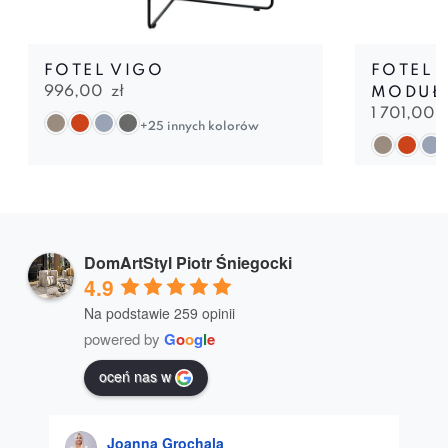
FOTEL VIGO
FOTEL 
996,00
zł
MODUŁ
1 701,00
+25 innych kolorów
DomArtStyl Piotr Śniegocki
4.9
Na podstawie 259 opinii
powered by
G
o
o
g
l
e
oceń nas w
Joanna Grochala