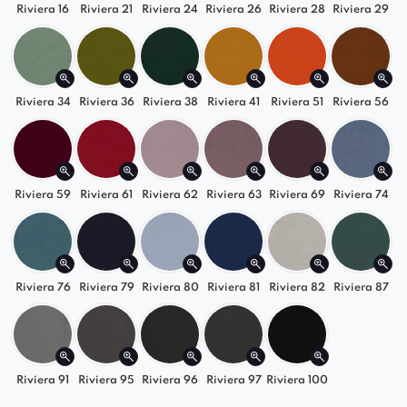
estetycznych i użytkowych.
Riviera 16
Riviera 21
Riviera 24
Riviera 26
Riviera 28
Riviera 29
Metalowe, wzmacniane nogi dają
gwarancję
stabilności
i
wytrzymałości
.
Meble z takimi nogami są doskonałym wyborem
Riviera 34
Riviera 36
Riviera 38
Riviera 41
Riviera 51
Riviera 56
dla osób poszukujących eleganckich i solidnych
mebli, które służyć będą w
jadalni
,
kawiarni
lub
poczekalni
przez wiele lat.
Riviera 59
Riviera 61
Riviera 62
Riviera 63
Riviera 69
Riviera 74
Riviera 76
Riviera 79
Riviera 80
Riviera 81
Riviera 82
Riviera 87
Riviera 91
Riviera 95
Riviera 96
Riviera 97
Riviera 100