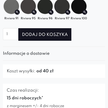
Riviera 91
Riviera 95
Riviera 96
Riviera 97
Riviera 100
ilość
DODAJ DO KOSZYKA
Fotel
Caprice
Special
Informacje o dostawie
Black
Koszt wysyłki:
od 40 zł
Czas realizacji:
15 dni roboczych*
z marginesem +/- 4 dni robocze