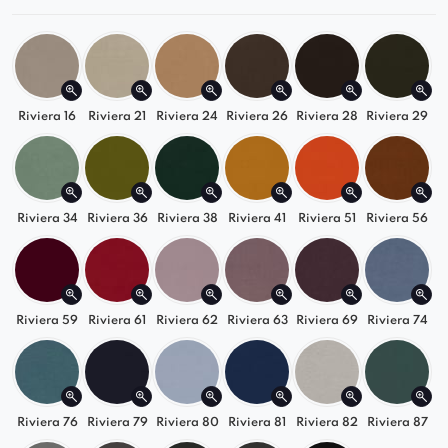
ergonomiczne podłokietniki zapewniają
wygodne wsparcie podczas siedzenia.
Mebel wypełniony pianką wysokoelastyczną
pozostaje
wygodny
i
estetyczny
przez wiele
lat.
Riviera 16
Riviera 21
Riviera 24
Riviera 26
Riviera 28
Riviera 29
Oferowany w różnorodnych wykończeniach
materiałów tapicerskich, daje możliwość
dostosowania go do osobistych preferencji
stylistycznych i użytkowych.
Riviera 34
Riviera 36
Riviera 38
Riviera 41
Riviera 51
Riviera 56
Metalowe nóżki
stanowią wizualny akcent,
który nadaje meblowi zarówno
solidności,
jak i subtelnej elegancji.
Minimalistyczny projekt fotela sprawia, że
Riviera 59
Riviera 61
Riviera 62
Riviera 63
Riviera 69
Riviera 74
może on być doskonałym uzupełnieniem
jadalni
,
kawiarni
lub
poczekalni
, nadając im
elegancki
i
funkcjonalny akcent
.
Riviera 76
Riviera 79
Riviera 80
Riviera 81
Riviera 82
Riviera 87