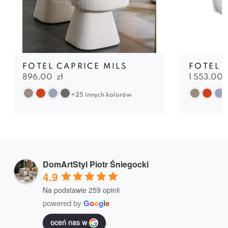
FOTEL CAPRICE MILS
FOTEL 
896,00
zł
1 553,00
+25 innych kolorów
DomArtStyl Piotr Śniegocki
4.9
Na podstawie 259 opinii
powered by
G
o
o
g
l
e
oceń nas w