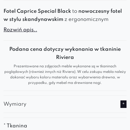
Fotel
Caprice
Special Black
to
nowoczesny
fotel
w stylu skandynawskim
z
ergonomicznym
oparciem, miękkim siedziskiem i solidną
Rozwiń opis..
konstrukcją
. Zapewnia
maksymalny komfort
i
pasuje do różnych stylów wnętrz
. Dostępny w
Podana cena dotyczy wykonania w tkaninie
kilkudziesięciu kolorach
, świetnie sprawdzi się
Riviera
jako
fotel do
salonu, jadalni, kawiarni
czy
Prezentowane na zdjęciach meble wykonane są w tkaninach
poczekalni
.
poglądowych (również innych niż Riviera). W celu zakupu mebla należy
dokonać wyboru koloru materiału oraz wybarwienia drewna, w
Minimalistyczny
i
nowoczesny
mebel
przypadku, gdy mebel ma drewniane nogi.
charakteryzuje się wyraźnymi liniami i
oszczędnym designem.
Podstawa fotela jest wąska i prosta, co
Wymiary
nadaje mu
lekkość
i
elegancję
.
Oparcie lekko pochylone do tyłu zapewnia
komfort użytkowania
.
* Tkanina
Wkomponowane w ogólny kształt fotela