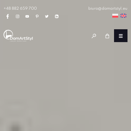
+48 882 659 700
biuro@domartstyl.eu