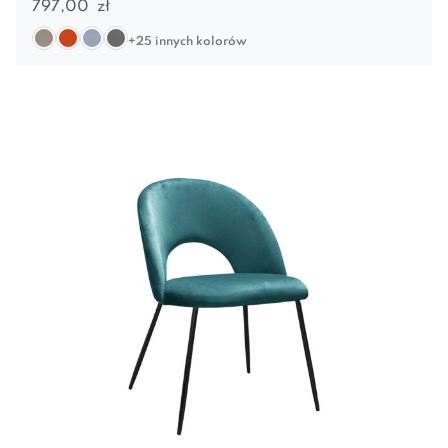
797,00
zł
+25 innych kolorów