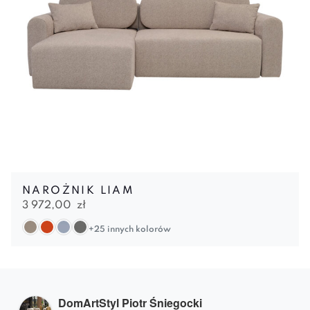
NAROŻNIK LIAM
3 972,00
zł
+25 innych kolorów
DomArtStyl Piotr Śniegocki