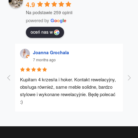
4.9
Na podstawie 259 opinii
powered by
G
o
o
g
l
e
oceń nas w
Joanna Grochala
7 months ago
Kupiłam 4 krzesła i hoker. Kontakt rewelacyjny, 
A u
obsługa również, same meble solidne, bardzo 
stylowe i wykonane rewelacyjnie. Będę polecać 
:)