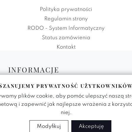
Polityka prywatności
Regulamin strony
RODO - System Informatyczny
Status zamówienia
Kontakt
INFORMACJE
Aktualności
Szanujemy prywatność użytkownikó
Blog
wamy plików cookie, aby pomóc ulepszyć naszą st
Informacje o sprzedaży hurtowej
netową i zapewnić jak najlepsze wrażenia z korzyst
Dla projektantów
niej.
Instrukcja użytkowania mebli
Tkaniny tapicerskie
Modyfikuj
Akceptuję
Polityka prywatności