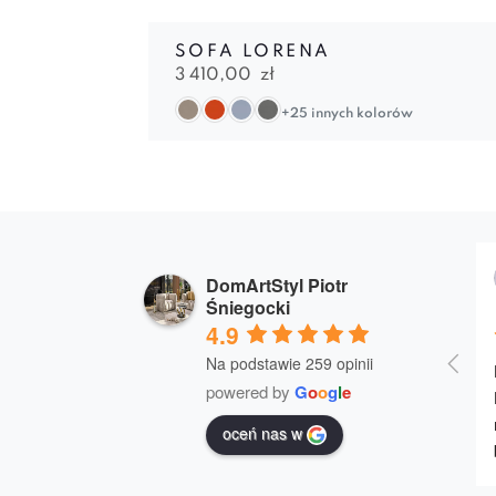
SOFA LORENA
3 410,00
zł
+25 innych kolorów
DomArtStyl Piotr
Śniegocki
4.9
Na podstawie 259 opinii
powered by
G
o
o
g
l
e
oceń nas w