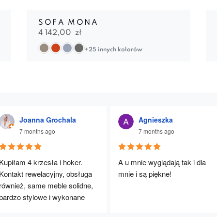
SOFA MONA
4 142,00
zł
+25 innych kolorów
Joanna Grochala
Agnieszka
7 months ago
7 months ago
Kupiłam 4 krzesła i hoker. 
A u mnie wyglądają tak i dla 
Kontakt rewelacyjny, obsługa 
mnie i są piękne!
również, same meble solidne, 
bardzo stylowe i wykonane 
rewelacyjnie. Będę polecać :)