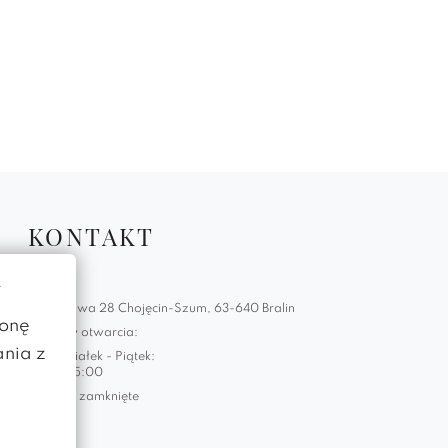
KONTAKT
Adres:
w
Jaśminowa 28 Chojęcin-Szum, 63-640 Bralin
ronę
Godziny otwarcia:
ania z
Poniedziałek - Piątek:
7:00 - 15:00
Sobota: zamknięte
Telefon: