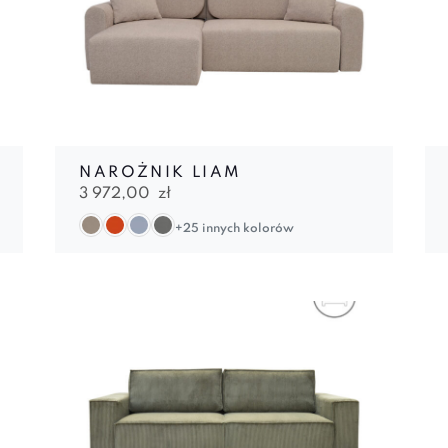
NAROŻNIK LIAM
3 972,00
zł
+25 innych kolorów