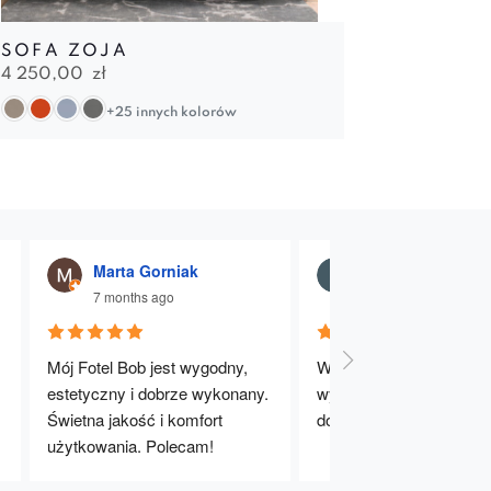
SOFA ZOJA
4 250,00
zł
+25 innych kolorów
Marta Gorniak
Julia Dąbrowna
7 months ago
7 months ago
Mój Fotel Bob jest wygodny, 
Wygodne, stabilne i dobr
estetyczny i dobrze wykonany. 
wykonane krzesła. Bard
Świetna jakość i komfort 
dobry wybór – polecam!
użytkowania. Polecam!