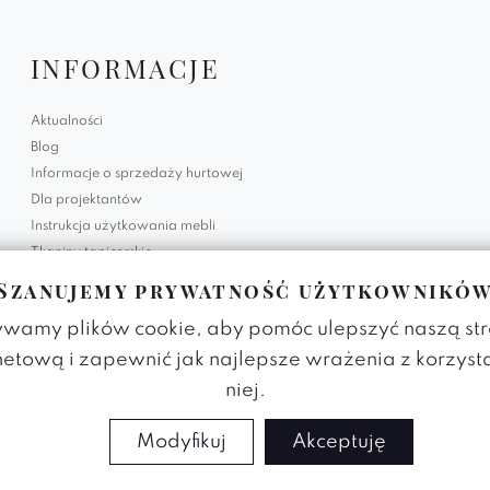
INFORMACJE
Aktualności
Blog
Informacje o sprzedaży hurtowej
Dla projektantów
Instrukcja użytkowania mebli
Tkaniny tapicerskie
Szanujemy prywatność użytkownikó
Polityka prywatności
Regulamin strony
wamy plików cookie, aby pomóc ulepszyć naszą st
RODO - System Informatyczny
netową i zapewnić jak najlepsze wrażenia z korzyst
Status zamówienia
niej.
Kontakt
Modyfikuj
Akceptuję