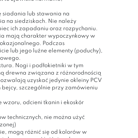
 siadania lub stawania na
a na siedziskach. Nie należy
biec ich zapadaniu oraz rozpychaniu.
spania mają charakter wypoczynkowy w
ia okazjonalnego. Podczas
ie lub jego luźne elementy (poduchy),
ciowego.
ura. Nogi i podłokietniki w tym
chą drewna związana z różnorodnością
a pozwalają uzyskać jedynie okleiny PCV
 bejcy, szczególnie przy zamówieniu
zoru, odcieni tkanin i ekoskór
 technicznych, nie można użyć
rzonej)
ie, mogą różnić się od kolorów w