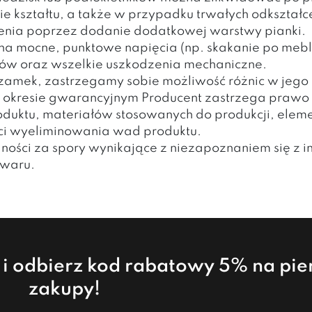
 kształtu, a także w przypadku trwałych odkształc
ienia poprzez dodanie dodatkowej warstwy pianki.
 na mocne, punktowe napięcia (np. skakanie po mebl
zwów oraz wszelkie uszkodzenia mechaniczne.
amek, zastrzegamy sobie możliwość różnic w jego k
 okresie gwarancyjnym Producent zastrzega praw
oduktu, materiałów stosowanych do produkcji, eleme
ści wyeliminowania wad produktu.
ności za spory wynikające z niezapoznaniem się z i
owaru.
a i odbierz kod rabatowy 5% na pi
zakupy!