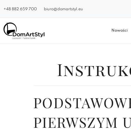
+48 882 659 700
biuro@domartstyl.eu
Nowości
Instruk
PODSTAWOWE
PIERWSZYM 