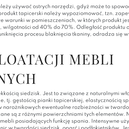
ależy używać ostrych narzędzi, gdyż może to spowo
rodukt tapicerski należy wypoziomować, tzn. zape
e warunki w pomieszczeniach, w których produkt j
C, wilgotności od 40% do 70%. Odległość produktu o
 uniknięcia procesu blaknięcia tkaniny, odradza si
LOATACJI MEBLI
NYCH
kkością siedzisk. Jest to związane z naturalnymi w
 tj. gęstością pianki tapicerskiej, elastycznością 
w narożnikowych ewentualne rozbieżności w twardo
ne są z różnymi powierzchniami tych elementów. N
a mebli posiadających funkcję spania. Intensywne 
ic w twardości siedzisk, oparć i podłokietników. Je