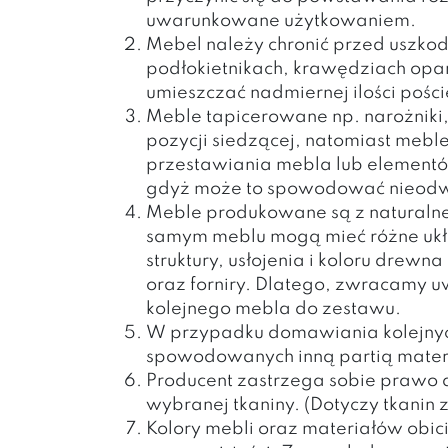
uwarunkowane użytkowaniem.
Mebel należy chronić przed uszko
podłokietnikach, krawędziach opar
umieszczać nadmiernej ilości pośc
Meble tapicerowane np. narożniki, 
pozycji siedzącej, natomiast meble
przestawiania mebla lub elementów
gdyż może to spowodować nieodwra
Meble produkowane są z naturalneg
samym meblu mogą mieć różne ukła
struktury, usłojenia i koloru drew
oraz forniry. Dlatego, zwracamy u
kolejnego mebla do zestawu.
W przypadku domawiania kolejnych
spowodowanych inną partią mater
Producent zastrzega sobie prawo
wybranej tkaniny. (Dotyczy tkanin z
Kolory mebli oraz materiałów obic