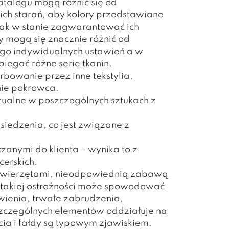
atalogu mogą różnić się od
ich starań, aby kolory przedstawiane
dnak w stanie zagwarantować ich
y mogą się znacznie różnić od
ego indywidualnych ustawień a w
iegać różne serie tkanin.
bowanie przez inne tekstylia,
 nie pokrowca.
ualne w poszczególnych sztukach z
siedzenia, co jest związane z
anymi do klienta – wynika to z
cerskich.
, zwierzętami, nieodpowiednią zabawą
e takiej ostrożności może spowodować
wienia, trwałe zabrudzenia,
oszczególnych elementów oddziałuje na
ia i fałdy są typowym zjawiskiem.