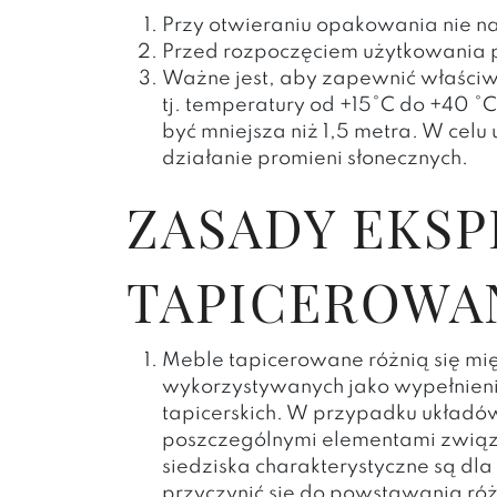
Przy otwieraniu opakowania nie n
Przed rozpoczęciem użytkowania p
Ważne jest, aby zapewnić właściw
tj. temperatury od +15°C do +40 °
być mniejsza niż 1,5 metra. W celu
działanie promieni słonecznych.
ZASADY EKSP
TAPICEROWA
Meble tapicerowane różnią się mię
wykorzystywanych jako wypełnienie,
tapicerskich. W przypadku układó
poszczególnymi elementami związa
siedziska charakterystyczne są dl
przyczynić się do powstawania różn