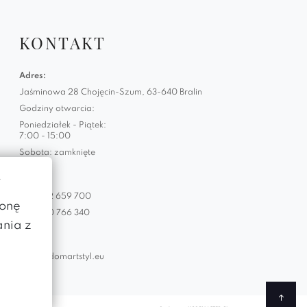
KONTAKT
Adres:
Jaśminowa 28 Chojęcin-Szum, 63-640 Bralin
Godziny otwarcia:
Poniedziałek - Piątek:
7:00 - 15:00
Sobota: zamknięte
w
Telefon:
+48 882 659 700
ronę
+48 660 766 340
ania z
Email:
biuro@domartstyl.eu