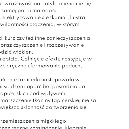
 wrażliwość na dotyk i mienienie się
 samej partii materiału,
, elektryzowanie się tkanin. „Lustra
z wilgotności otoczenia, w którym
, kurz czy też inne zanieczyszczenia
 oraz czyszczenie i rozczesywanie
odzić włókien.
obicia. Cofnięcie efektu następuje w
przez ręczne uformowanie poduch,
łcenie tapicerki następowało w
 siedzeń i oparć bezpośrednio po
 tapicerskich pod wpływem
marszczenie tkaniny tapicerskiej nie są
iększa skłonność do tworzenia się
przemieszczenia miękkiego
rzez ręczne wygładzenie, klepanie,