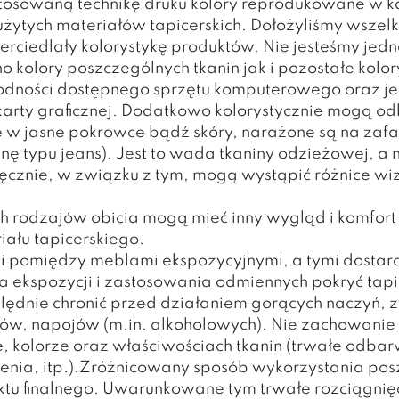
tosowaną technikę druku kolory reprodukowane w k
użytych materiałów tapicerskich. Dołożyliśmy wszelk
ierciedlały kolorystykę produktów. Nie jesteśmy je
olory poszczególnych tkanin jak i pozostałe kolor
orodności dostępnego sprzętu komputerowego oraz j
karty graficznej. Dodatkowo kolorystycznie mogą odb
w jasne pokrowce bądź skóry, narażone są na zafar
inę typu jeans). Jest to wada tkaniny odzieżowej, a
cznie, w związku z tym, mogą wystąpić różnice wiz
h rodzajów obicia mogą mieć inny wygląd i komfort 
iału tapicerskiego.
 pomiędzy meblami ekspozycyjnymi, a tymi dostarcz
a ekspozycji i zastosowania odmiennych pokryć tapi
ględnie chronić przed działaniem gorących naczyń
łków, napojów (m.in. alkoholowych). Nie zachowani
, kolorze oraz właściwościach tkanin (trwałe odbar
dzenia, itp.).Zróżnicowany sposób wykorzystania p
tu finalnego. Uwarunkowane tym trwałe rozciągnięc