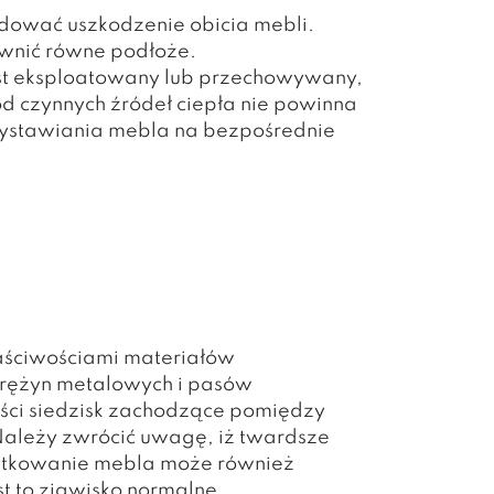
dować uszkodzenie obicia mebli.
wnić równe podłoże.
est eksploatowany lub przechowywany,
d czynnych źródeł ciepła nie powinna
ę wystawiania mebla na bezpośrednie
łaściwościami materiałów
sprężyn metalowych i pasów
ści siedzisk zachodzące pomiędzy
ależy zwrócić uwagę, iż twardsze
użytkowanie mebla może również
st to zjawisko normalne,