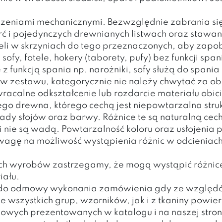
dzeniami mechanicznymi. Bezwzględnie zabrania się
ć i pojedynczych drewnianych listwach oraz stawani
ieli w skrzyniach do tego przeznaczonych, aby zapo
sofy, fotele, hokery (taborety, pufy) bez funkcji 
 z funkcją spania np. narożniki, sofy służą do span
 zestawu, kategorycznie nie należy chwytać za obic
calne odkształcenie lub rozdarcie materiału obi
o drewna, którego cechą jest niepowtarzalna strukt
dy słojów oraz barwy. Różnice te są naturalną ce
na i nie są wadą. Powtarzalność koloru oraz usłojeni
wagę na możliwość wystąpienia różnic w odcieniach
 wyrobów zastrzegamy, że mogą wystąpić różnice w
iału.
 do odmowy wykonania zamówienia gdy ze względów
e wszystkich grup, wzorników, jak i z tkaniny powie
iowych prezentowanych w katalogu i na naszej stron