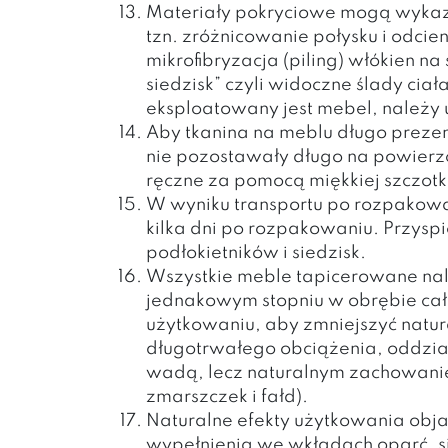
Materiały pokryciowe mogą wykazyw
tzn. zróżnicowanie połysku i odcie
mikrofibryzacja (piling) włókien na 
siedzisk” czyli widoczne ślady ciał
eksploatowany jest mebel, należy 
Aby tkanina na meblu długo prezen
nie pozostawały długo na powierzc
ręczne za pomocą miękkiej szczotki
W wyniku transportu po rozpakowan
kilka dni po rozpakowaniu. Przys
podłokietników i siedzisk.
Wszystkie meble tapicerowane nal
jednakowym stopniu w obrębie cał
użytkowaniu, aby zmniejszyć natur
długotrwałego obciążenia, oddziały
wadą, lecz naturalnym zachowanie
zmarszczek i fałd).
Naturalne efekty użytkowania obj
wypełnienia we wkładach oparć, s