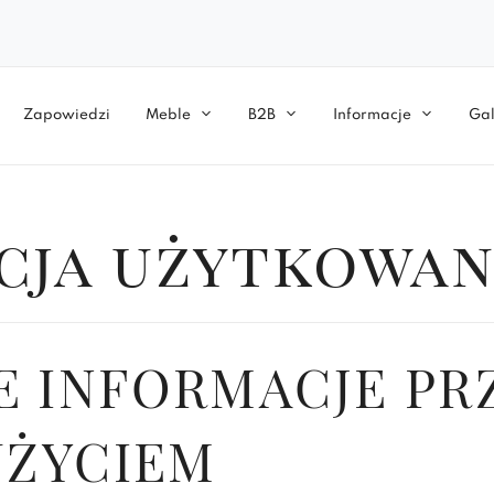
Zapowiedzi
Meble
B2B
Informacje
Gal
cja użytkowan
 INFORMACJE PR
UŻYCIEM