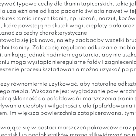
ać typowe cechy dla tkanin tapicerskich, takie jak:
nia uzależnione od kąta padania światła nawet w tej
skutek tarcia innych tkanin, np. ubrań , narzut, koców
a, które powstają na skutek wagi, ciepłoty ciała ora
uznać za cechy charakterystyczne.
towała się jak nowa, należy zadbać by wszelki brud
hni tkaniny. Zaleca się regularne odkurzanie mebla
, unikając jednak nadmiernego tarcia, aby nie uszk
iu mogą wystąpić nieregularne fałdy i zagniecenia 
pieszenie procesu kształtowania można uzyskać po 
eży równomiernie użytkować, aby naturalne odkszta
ego mebla. Wskazane jest wygładzanie powierzchni
alną skłonność do pofałdowań i marszczenia tkanin
wania ciepłoty i wilgotności ciała (pofałdowania i 
m, im większa powierzchnia zatapicerowana, tym w
awiające się w postaci marszczeń pokrowców oraz 
iedzisk lub podłokietników można zlikwidować po p