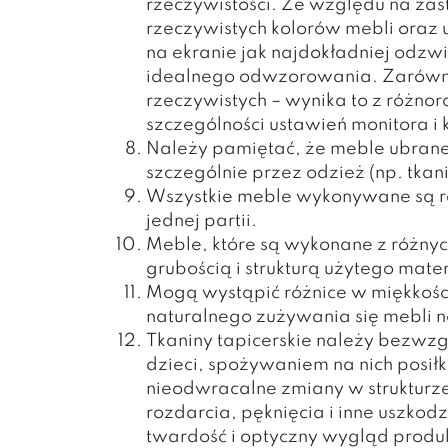
rzeczywistości. Ze względu na zas
rzeczywistych kolorów mebli oraz 
na ekranie jak najdokładniej odzw
idealnego odwzorowania. Zarówno k
rzeczywistych – wynika to z różn
szczególności ustawień monitora i 
Należy pamiętać, że meble ubrane 
szczególnie przez odzież (np. tkan
Wszystkie meble wykonywane są rę
jednej partii.
Meble, które są wykonane z różnyc
grubością i strukturą użytego mater
Mogą wystąpić różnice w miękkości
naturalnego zużywania się mebli n
Tkaniny tapicerskie należy bezwz
dzieci, spożywaniem na nich posi
nieodwracalne zmiany w strukturze
rozdarcia, pęknięcia i inne uszko
twardość i optyczny wygląd produk