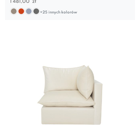
1 481,00
zł
+25 innych kolorów