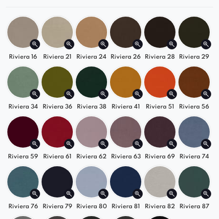
Modułowy charakter
– swobodna konfiguracja
elementów zapewnia elastyczność aranżacyjną i
łatwe dopasowanie do każdej przestrzeni.
Nowoczesny design
– charakterystyczne, miękkie
Riviera 16
Riviera 21
Riviera 24
Riviera 26
Riviera 28
Riviera 29
siedzisko i subtelnie zaokrąglone oparcie
inspirowane są aktualnymi trendami
wnętrzarskimi.
Riviera 34
Riviera 36
Riviera 38
Riviera 41
Riviera 51
Riviera 56
Trwałość i solidność
– stabilna konstrukcja i
wysokiej jakości materiały gwarantują
długowieczność mebla
Riviera 59
Riviera 61
Riviera 62
Riviera 63
Riviera 69
Riviera 74
Montaż elementów łączących odbywa się
samodzielnie
, co pozwala wybrać stronę
narożnika według indywidualnych potrzeb.
Riviera 76
Riviera 79
Riviera 80
Riviera 81
Riviera 82
Riviera 87