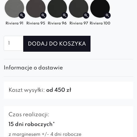
Odkryj komfort na nowo z naszym modułowym
narożnikiem – zaprojektowanym z myślą o
elastyczności, stylu i wygodzie!
Riviera 91
Riviera 95
Riviera 96
Riviera 97
Riviera 100
ilość
DODAJ DO KOSZYKA
Narożnik
Gravito
Informacje o dostawie
Koszt wysyłki:
od 450 zł
Czas realizacji:
15 dni roboczych*
z marginesem +/- 4 dni robocze