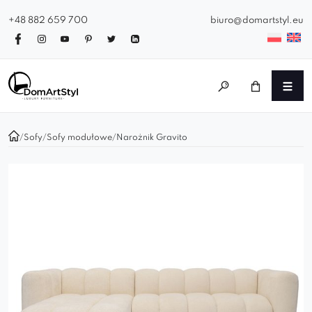
+48 882 659 700
biuro@domartstyl.eu
/
Sofy
/
Sofy modułowe
/
Narożnik Gravito