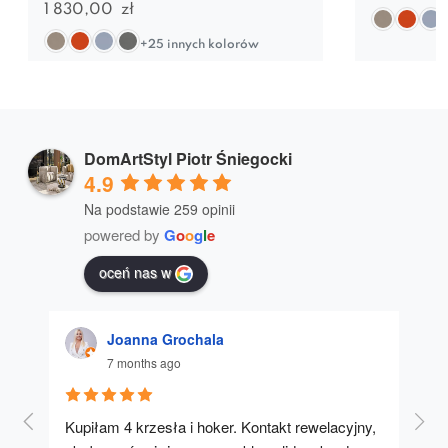
1 830,00
zł
+25 innych kolorów
DomArtStyl Piotr Śniegocki
4.9
Na podstawie 259 opinii
powered by
G
o
o
g
l
e
oceń nas w
Joanna Grochala
7 months ago
Kupiłam 4 krzesła i hoker. Kontakt rewelacyjny, 
A u