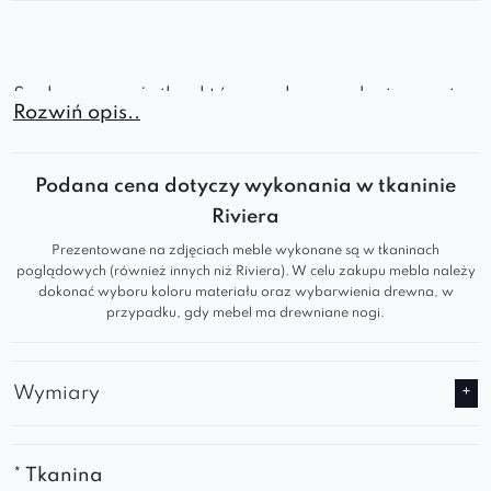
Szukasz narożnika, który zachwyca designem i
Rozwiń opis..
dopasowuje się do Twojego wnętrza? Ten
nowoczesny narożnik modułowy
to połączenie
Podana cena dotyczy wykonania w tkaninie
stylu, funkcjonalności i maksymalnego komfortu.
Riviera
Idealny do salonu, przestrzeni wypoczynkowej,
apartamentu czy biura z klasą.
Prezentowane na zdjęciach meble wykonane są w tkaninach
poglądowych (również innych niż Riviera). W celu zakupu mebla należy
dokonać wyboru koloru materiału oraz wybarwienia drewna, w
Dlaczego warto wybrać ten narożnik?
przypadku, gdy mebel ma drewniane nogi.
Obustronna konstrukcja
– możliwość
samodzielnego wyboru strony (lewa/prawa)
Wymiary
pozwala idealnie dopasować narożnik do
układu pomieszczenia.
* Tkanina