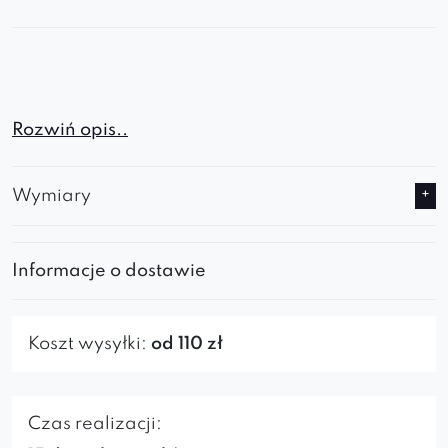
Rozwiń opis..
Wymiary
Róg QUELLE to elegancki i
wygodny element sofy
Informacje o dostawie
modułowej
, który można używać jako lewy lub
prawy. Idealny do nowoczesnego salonu,
sypialni czy przestrzeni biurowej. Dzięki
Koszt wysyłki:
od 110 zł
subtelnej formie i miękkiej tapicerce wnosi do
wnętrza komfort i wyjątkowy styl.
Czas realizacji: