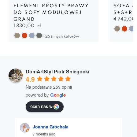
ELEMENT PROSTY PRAWY
SOFA 
DO SOFY MODUŁOWEJ
S+S+R
4 742,00
GRAND
1 830,00
zł
+25 innych kolorów
DomArtStyl Piotr Śniegocki
4.9
Na podstawie 259 opinii
powered by
G
o
o
g
l
e
oceń nas w
Joanna Grochala
7 months ago