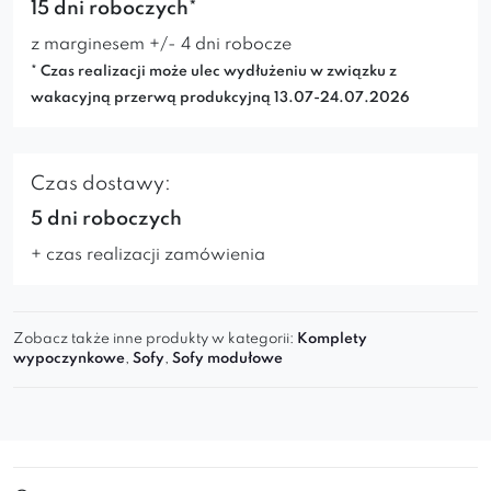
Dlaczego warto?
15 dni roboczych*
z marginesem +/- 4 dni robocze
Ergonomiczne, głębokie siedzisko
* Czas realizacji może ulec wydłużeniu w związku z
Designerski kształt i wysoka jakość
wakacyjną przerwą produkcyjną 13.07-24.07.2026
wykonania
Tapicerowana tkaniną premium
Idealna baza do stworzenia dużej
sofy
Czas dostawy:
narożnej
5 dni roboczych
Możliwość łączenia z innymi modułami z
+ czas realizacji zamówienia
kolekcji QUELLE
Zobacz także inne produkty w kategorii:
Komplety
Stwórz własny zestaw z QUELLE i ciesz się
wypoczynkowe
,
Sofy
,
Sofy modułowe
modułową sofą premium
, dopasowaną do
Twojego stylu życia. Sprawdź inne moduły z tej
kolekcji!