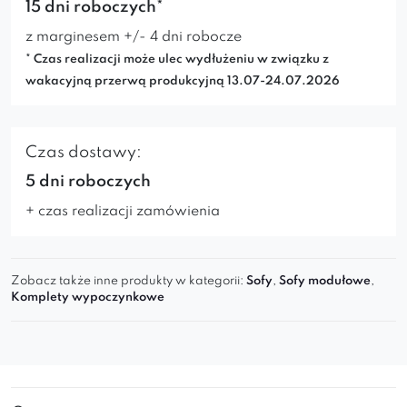
Dlaczego warto?
15 dni roboczych*
z marginesem +/- 4 dni robocze
Ergonomiczne, głębokie siedzisko
* Czas realizacji może ulec wydłużeniu w związku z
Designerski kształt i wysoka jakość
wakacyjną przerwą produkcyjną 13.07-24.07.2026
wykonania
Tapicerowana tkaniną premium
Idealna baza do stworzenia dużej
sofy
Czas dostawy:
narożnej
5 dni roboczych
Możliwość łączenia z innymi modułami z
+ czas realizacji zamówienia
kolekcji QUELLE
Zobacz także inne produkty w kategorii:
Sofy
,
Sofy modułowe
,
Stwórz własny zestaw z QUELLE i ciesz się
Komplety wypoczynkowe
modułową sofą premium
, dopasowaną do
Twojego stylu życia. Sprawdź inne moduły z tej
kolekcji!