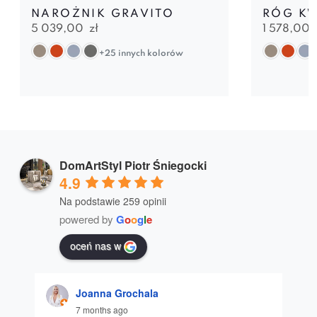
NAROŻNIK GRAVITO
RÓG K
5 039,00
zł
1 578,00
+25 innych kolorów
DomArtStyl Piotr Śniegocki
4.9
Na podstawie 259 opinii
powered by
G
o
o
g
l
e
oceń nas w
Joanna Grochala
7 months ago