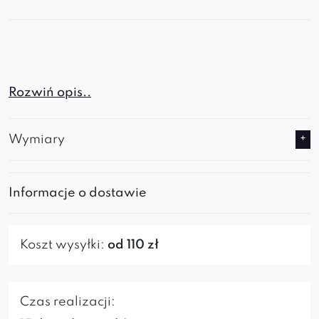
Rozwiń opis..
Wymiary
Róg QUELLE to elegancki i
wygodny element sofy
Informacje o dostawie
modułowej
, który można używać jako lewy lub
prawy. Idealny do nowoczesnego salonu,
sypialni czy przestrzeni biurowej. Dzięki
Koszt wysyłki:
od 110 zł
subtelnej formie i miękkiej tapicerce wnosi do
wnętrza komfort i wyjątkowy styl.
Czas realizacji: