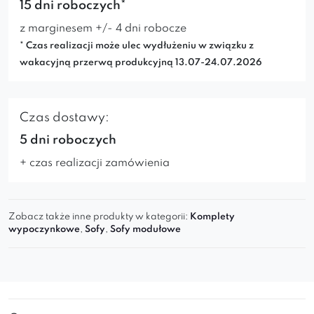
15 dni roboczych*
wykonania
Tapicerowana tkaniną premium
z marginesem +/- 4 dni robocze
Idealna baza do stworzenia dużej
sofy
* Czas realizacji może ulec wydłużeniu w związku z
wakacyjną przerwą produkcyjną 13.07-24.07.2026
narożnej
Możliwość łączenia z innymi modułami z
kolekcji QUELLE
Czas dostawy:
5 dni roboczych
Stwórz własny zestaw z QUELLE i ciesz się
+ czas realizacji zamówienia
modułową sofą premium
, dopasowaną do
Twojego stylu życia. Sprawdź inne moduły z tej
Zobacz także inne produkty w kategorii:
Komplety
kolekcji!
wypoczynkowe
,
Sofy
,
Sofy modułowe