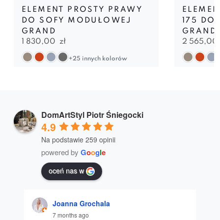
ELEMENT PROSTY PRAWY
ELEMEN
DO SOFY MODUŁOWEJ
175 DO
GRAND
GRAND
1 830,00
zł
2 565,00
+25 innych kolorów
DomArtStyl Piotr Śniegocki
4.9
Na podstawie 259 opinii
powered by
G
o
o
g
l
e
oceń nas w
Joanna Grochala
7 months ago