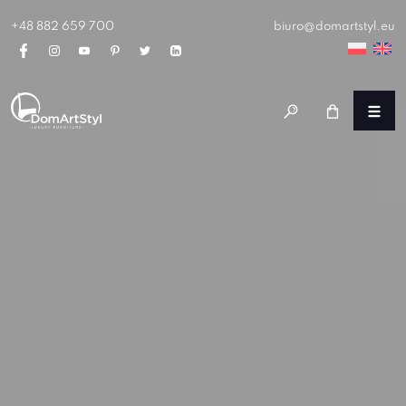
+48 882 659 700
biuro@domartstyl.eu