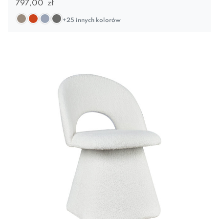
797,00
zł
+25 innych kolorów