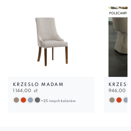
POLECAMY
KRZESŁO MADAM
KRZESŁ
1 144,00
zł
946,00
z
+25 innych kolorów