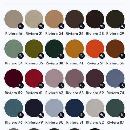
trwałość i stabilność.
✅
Komfortowe
: Ergonomiczne oparcie i miękkie
siedzisko dla maksymalnej wygody.
✅
Nowoczesne
: Minimalistyczny design idealnie
Riviera 16
Riviera 21
Riviera 24
Riviera 26
Riviera 28
Riviera 29
komponuje się z nowoczesnymi aranżacjami.
✅
Stylowe
: Elegancka forma dodaje wnętrzu
klasy i wyrafinowanego wyglądu.
✅
Funkcjonalne
: Solidna konstrukcja zapewnia
Riviera 34
Riviera 36
Riviera 38
Riviera 41
Riviera 51
Riviera 56
trwałość i stabilność.
Krzesło Abisso Mils świetnie pasuje do salonu,
jadalni, biura czy przestrzeni coworkingowej,
Riviera 59
Riviera 61
Riviera 62
Riviera 63
Riviera 69
Riviera 74
łącząc styl i wygodę.
Możliwość wykonania na podstawie
obrotowej
za dopłatą.
Riviera 76
Riviera 79
Riviera 80
Riviera 81
Riviera 82
Riviera 87