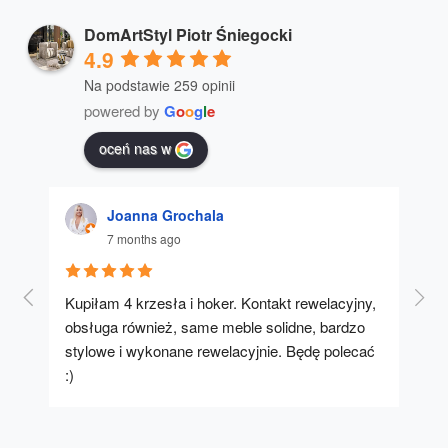
DomArtStyl Piotr Śniegocki
4.9
Na podstawie 259 opinii
powered by
G
o
o
g
l
e
oceń nas w
Joanna Grochala
7 months ago
Kupiłam 4 krzesła i hoker. Kontakt rewelacyjny, 
A u
obsługa również, same meble solidne, bardzo 
stylowe i wykonane rewelacyjnie. Będę polecać 
:)