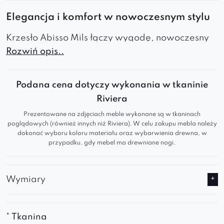
Elegancja i komfort w nowoczesnym stylu
Krzesło Abisso Mils łączy wygodę, nowoczesny
Rozwiń opis..
design i stylową formę. Ergonomiczny kształt
zapewnia komfort, a minimalistyczna estetyka
pasuje do różnych wnętrz. Idealne do salonu,
Podana cena dotyczy wykonania w tkaninie
jadalni i biura.
Riviera
Cechy produktu:
Prezentowane na zdjęciach meble wykonane są w tkaninach
poglądowych (również innych niż Riviera). W celu zakupu mebla należy
Komfortowe
: Ergonomiczne oparcie i miękkie
dokonać wyboru koloru materiału oraz wybarwienia drewna, w
przypadku, gdy mebel ma drewniane nogi.
siedzisko dla maksymalnej wygody.
Nowoczesne
: Minimalistyczny design
idealnie komponuje się z nowoczesnymi
Wymiary
aranżacjami.
Stylowe
: Elegancka forma dodaje wnętrzu
klasy i wyrafinowanego wyglądu.
* Tkanina
Funkcjonalne
: Solidna konstrukcja zapewnia