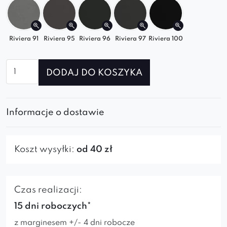
W przypadku wykonania na obrotowej
podstawie wysokość całkowita i siedziska
wzrosną o około 2,5 cm.
Riviera 91
Riviera 95
Riviera 96
Riviera 97
Riviera 100
ilość
DODAJ DO KOSZYKA
Krzesło
Abisso
Mils
Informacje o dostawie
Koszt wysyłki:
od 40 zł
Czas realizacji:
15 dni roboczych*
z marginesem +/- 4 dni robocze