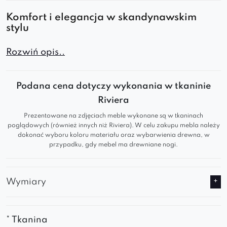
Komfort i elegancja w skandynawskim
stylu
Krzesło Boston Ring to doskonały wybór do
Rozwiń opis..
nowoczesnych wnętrz, łączący funkcjonalność z
estetyką. Idealnie wpisuje się w styl
Podana cena dotyczy wykonania w tkaninie
skandynawski, zapewniając wygodę i trwałość
Riviera
przez długie lata.
Prezentowane na zdjęciach meble wykonane są w tkaninach
poglądowych (również innych niż Riviera). W celu zakupu mebla należy
Styl skandynawski
– minimalistyczny design
dokonać wyboru koloru materiału oraz wybarwienia drewna, w
który doskonale wpisuje się w nowoczesne,
przypadku, gdy mebel ma drewniane nogi.
jasne wnętrza.
Profilowane oparcie z podłokietnikami
–
ergonomiczna konstrukcja, która zapewnia
Wymiary
wygodę i optymalne wsparcie pleców.
Toczone drewniane nogi
– stabilna i
elegancka baza, która dodaje lekkości i
* Tkanina
wprowadza naturalny akcent do wnętrza.