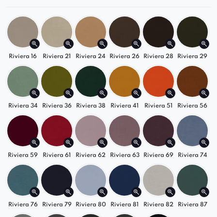
Otwór w dole oparcia
– funkcjonalny detal,
który poprawia wentylację, a także ułatwia
przenoszenie krzesła.
Możliwość wykonania na podstawie
obrotowej
za dopłatą.
Riviera 16
Riviera 21
Riviera 24
Riviera 26
Riviera 28
Riviera 29
W przypadku wykonania na obrotowej
podstawie wysokość całkowita i siedziska
wzrosną o około 2,5 cm.
Riviera 34
Riviera 36
Riviera 38
Riviera 41
Riviera 51
Riviera 56
Zapoznaj się z naszą ofertą i wybierz krzesło
Boston Ring , które idealnie dopełni Twoje
wnętrze!
Riviera 59
Riviera 61
Riviera 62
Riviera 63
Riviera 69
Riviera 74
Riviera 76
Riviera 79
Riviera 80
Riviera 81
Riviera 82
Riviera 87