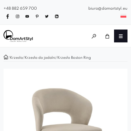
+48 882 659 700
biuro@domartstyl.eu
/
Krzesła
/
Krzesła do jadalni
/
Krzesło Boston Ring