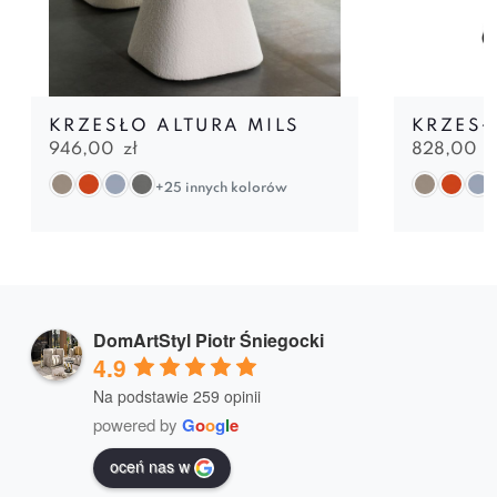
KRZESŁO ALTURA MILS
KRZESŁ
946,00
zł
828,00
z
+25 innych kolorów
DomArtStyl Piotr Śniegocki
4.9
Na podstawie 259 opinii
powered by
G
o
o
g
l
e
oceń nas w