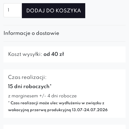
ilość
DODAJ DO KOSZYKA
Krzesło
Abisso
Ideal
Informacje o dostawie
Black
Koszt wysyłki:
od 40 zł
Czas realizacji:
15 dni roboczych*
z marginesem +/- 4 dni robocze
* Czas realizacji może ulec wydłużeniu w związku z
wakacyjną przerwą produkcyjną 13.07-24.07.2026