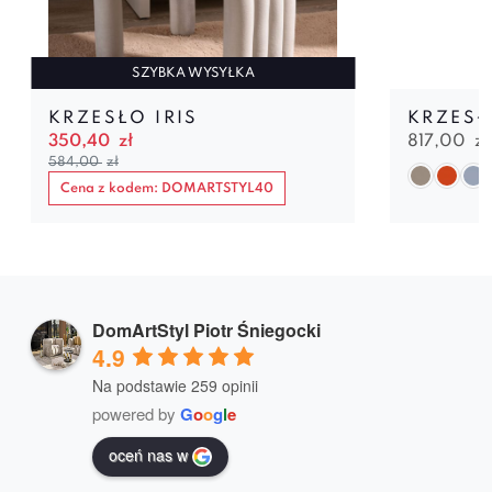
SZYBKA WYSYŁKA
KRZESŁO IRIS
KRZESŁ
350,40
zł
817,00
zł
584,00
zł
Cena z kodem: DOMARTSTYL40
DomArtStyl Piotr Śniegocki
4.9
Na podstawie 259 opinii
powered by
G
o
o
g
l
e
oceń nas w