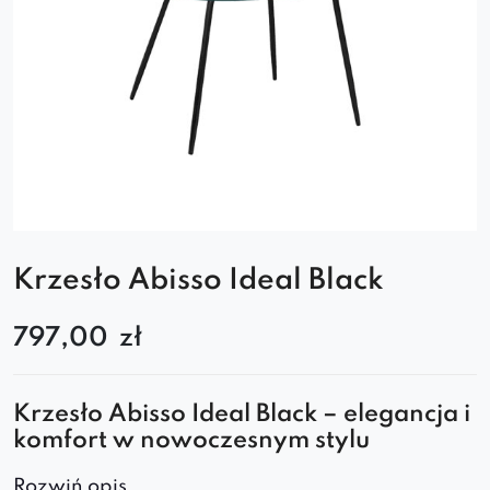
Krzesło Abisso Ideal Black
797,00
zł
Krzesło Abisso Ideal Black – elegancja i
komfort w nowoczesnym stylu
Krzesło Abisso Ideal Black to designerski model,
Rozwiń opis..