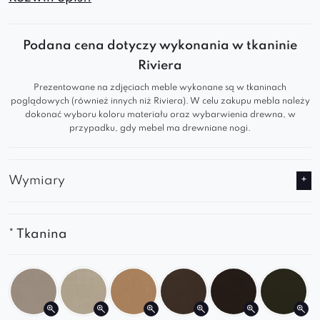
który łączy wygodę użytkowania z modnym,
minimalistycznym wyglądem. Doskonale
Podana cena dotyczy wykonania w tkaninie
sprawdzi się w jadalni, salonie, biurze czy przy
Riviera
toaletce, wprowadzając do wnętrza
Prezentowane na zdjęciach meble wykonane są w tkaninach
nowoczesny akcent i funkcjonalność na co dzień.
poglądowych (również innych niż Riviera). W celu zakupu mebla należy
dokonać wyboru koloru materiału oraz wybarwienia drewna, w
przypadku, gdy mebel ma drewniane nogi.
Dlaczego warto wybrać krzesło Abisso
Ideal Black?
Wymiary
Wygodne siedzisko
– miękka tapicerka oraz
odpowiednio wyprofilowane oparcie
zapewniają komfort nawet przy dłuższym
* Tkanina
użytkowaniu.
Stylowy design
– oryginalny kształt z
charakterystycznym wycięciem dodaje
lekkości i elegancji.