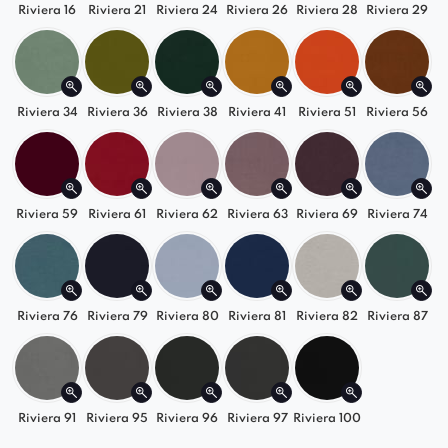
Stabilna konstrukcja
– metalowe nogi
Riviera 16
Riviera 21
Riviera 24
Riviera 26
Riviera 28
Riviera 29
gwarantują trwałość i bezpieczeństwo
użytkowania.
Uniwersalne zastosowanie
– sprawdzi się w
Riviera 34
Riviera 36
Riviera 38
Riviera 41
Riviera 51
Riviera 56
jadalni, salonie, gabinecie, a nawet w
przestrzeniach komercyjnych.
Postaw na nowoczesny styl i wygodę
Riviera 59
Riviera 61
Riviera 62
Riviera 63
Riviera 69
Riviera 74
Krzesło Abisso Ideal Black to doskonały wybór
dla osób, które cenią połączenie funkcjonalności,
trwałości i eleganckiego designu. Wybierz ten
Riviera 76
Riviera 79
Riviera 80
Riviera 81
Riviera 82
Riviera 87
model, aby dodać swojemu wnętrzu stylu i
stworzyć przestrzeń sprzyjającą codziennemu
komfortowi.
Riviera 91
Riviera 95
Riviera 96
Riviera 97
Riviera 100