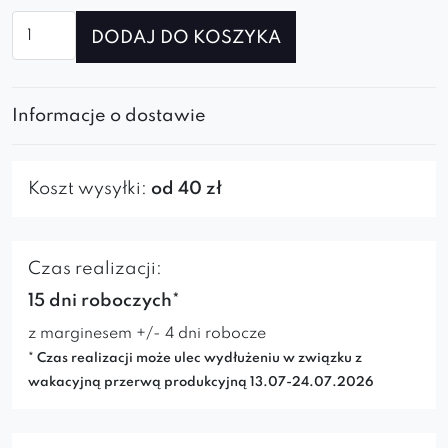
ilość
DODAJ DO KOSZYKA
Krzesło
Diaro
ideal
Informacje o dostawie
black
Koszt wysyłki:
od 40 zł
Czas realizacji:
15 dni roboczych*
z marginesem +/- 4 dni robocze
* Czas realizacji może ulec wydłużeniu w związku z
wakacyjną przerwą produkcyjną 13.07-24.07.2026