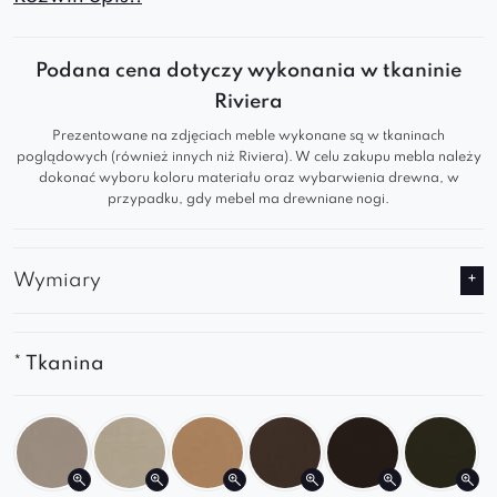
nowoczesnej prostoty z wygodą, która
sprawdza się każdego dnia. Tapicerowane
Podana cena dotyczy wykonania w tkaninie
przyjemną w dotyku tkaniną i osadzone na
Riviera
smukłych metalowych nogach, idealnie
Prezentowane na zdjęciach meble wykonane są w tkaninach
odnajduje się jako
krzesło do jadalni
, salonu czy
poglądowych (również innych niż Riviera). W celu zakupu mebla należy
dokonać wyboru koloru materiału oraz wybarwienia drewna, w
domowego biura.
przypadku, gdy mebel ma drewniane nogi.
Komfort i detale, które mają znaczenie
Wymiary
Ergonomiczne oparcie z dekoracyjnym
pikowaniem zapewnia wygodę i estetykę
Miękkie siedzisko gwarantuje komfort nawet
* Tkanina
podczas dłuższego użytkowania
Lekkie, metalowe nogi nadają całości
nowoczesny charakter