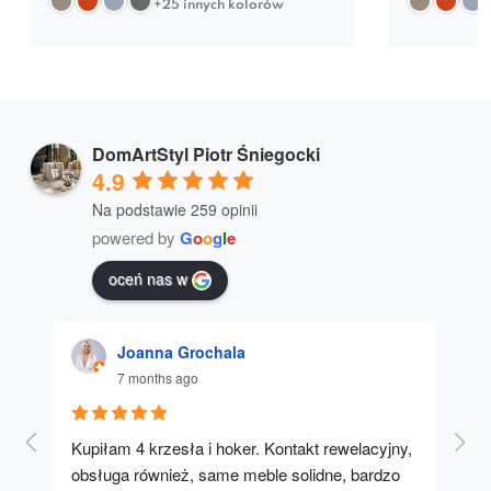
+25 innych kolorów
DomArtStyl Piotr Śniegocki
4.9
Na podstawie 259 opinii
powered by
G
o
o
g
l
e
oceń nas w
Joanna Grochala
7 months ago
Kupiłam 4 krzesła i hoker. Kontakt rewelacyjny, 
A u
obsługa również, same meble solidne, bardzo 