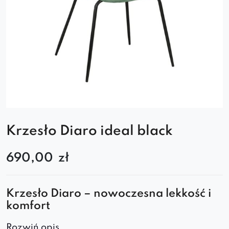
Krzesło Diaro ideal black
690,00
zł
Krzesło Diaro – nowoczesna lekkość i
komfort
Designerskie krzesło Diaro to połączenie
Rozwiń opis..