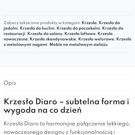
Zobacz także inne produkty w kategorii:
Krzesła
,
Krzesła do
jadalni
,
Krzesła do kuchni
,
Krzesła do poczekalni
,
Krzesła do
restauracji
,
Krzesła do salonu
,
Krzesła loftowe
,
Krzesła
nowoczesne
,
Krzesła skandynawskie
,
Krzesła welurowe
,
Krzesła
z metalowymi nogami
,
Meble na metalowym stelażu
Opis
Krzesło Diaro – subtelna forma i
wygoda na co dzień
Krzesło Diaro to harmonijne połączenie lekkiego,
nowoczesnego designu z funkcjonalnością i