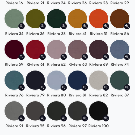
Riviera 16
Riviera 21
Riviera 24
Riviera 26
Riviera 28
Riviera 29
Łatwe dopasowanie do wnętrza
Krzesło Diaro doskonale wpisuje się w
przestrzenie utrzymane w stylu skandynawskim,
nowoczesnym lub loftowym. Dostępne w
Riviera 34
Riviera 36
Riviera 38
Riviera 41
Riviera 51
Riviera 56
szerokiej gamie tkanin i kolorów – bez trudu
dopasujesz je do swojej aranżacji.
Wybierz
krzesło tapicerowane Diaro
i stwórz
Riviera 59
Riviera 61
Riviera 62
Riviera 63
Riviera 69
Riviera 74
wnętrze, które łączy funkcjonalność z dobrym
stylem. Idealne jako
wygodne krzesło do salonu,
jadalni lub biura
– minimalistyczna forma i
Riviera 76
Riviera 79
Riviera 80
Riviera 81
Riviera 82
Riviera 87
maksymalna wygoda.
Riviera 91
Riviera 95
Riviera 96
Riviera 97
Riviera 100