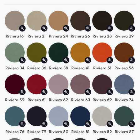
charakter
Stabilna konstrukcja z drewna to gwarancja
trwałości i jakości
Riviera 16
Riviera 21
Riviera 24
Riviera 26
Riviera 28
Riviera 29
Dopasuj do swojego wnętrza
Krzesło Madam świetnie odnajdzie się w
aranżacjach
klasycznych
,
skandynawskich
i
Riviera 34
Riviera 36
Riviera 38
Riviera 41
Riviera 51
Riviera 56
eleganckich
Bogata paleta kolorów i możliwość wyboru
wybarwienia nóg pozwolą Ci stworzyć
idealny zestaw
Riviera 59
Riviera 61
Riviera 62
Riviera 63
Riviera 69
Riviera 74
Postaw na
krzesło tapicerowane Madam
i
wprowadź do swojego wnętrza styl, komfort i
jakość, które robią różnicę.
Riviera 76
Riviera 79
Riviera 80
Riviera 81
Riviera 82
Riviera 87