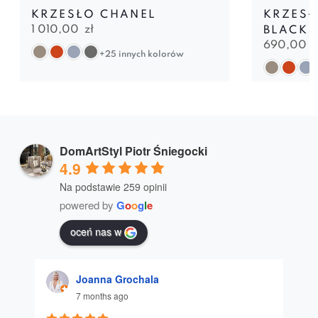
KRZESŁO CHANEL
KRZESŁ
1 010,00
zł
BLACK
690,00
z
+25 innych kolorów
DomArtStyl Piotr Śniegocki
4.9
Na podstawie 259 opinii
powered by
G
o
o
g
l
e
oceń nas w
Joanna Grochala
7 months ago