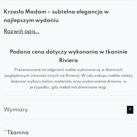
Krzesło Madam – subtelna elegancja w
najlepszym wydaniu
Rozwiń opis..
Nowoczesne krzesło Madam zachwyca smukłą
linią i doskonale wyprofilowanym oparciem.
Tapicerowane przyjemną w dotyku tkaniną, z
Podana cena dotyczy wykonania w tkaninie
eleganckimi drewnianymi nogami, idealnie
Riviera
sprawdzi się jako
krzesło do jadalni
, salonu czy
Prezentowane na zdjęciach meble wykonane są w tkaninach
przy toaletce.
poglądowych (również innych niż Riviera). W celu zakupu mebla należy
dokonać wyboru koloru materiału oraz wybarwienia drewna, w
przypadku, gdy mebel ma drewniane nogi.
Komfort spotyka design
Miękkie siedzisko zapewnia wygodę
Wymiary
podczas długich spotkań przy stole
Delikatne linie i gładkie oparcie podkreślają
* Tkanina
nowoczesny, a zarazem ponadczasowy