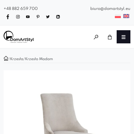
+48 882 659 700
biuro@domartstyl.eu
/
Krzesła
/
Krzesło Madam