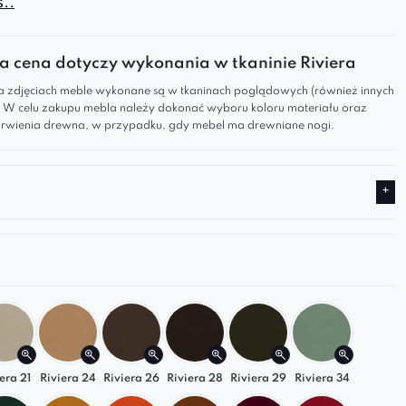
..
sprawdzi się w
salonie, sypialni, gabinecie
czy
 komercyjnej
.
 cena dotyczy wykonania w tkaninie Riviera
eo
dzięki swojemu gustownemu wyglądowi
 zdjęciach meble wykonane są w tkaninach poglądowych (również innych
zi do Twojego wnętrza dużo stylu i elegancji.
). W celu zakupu mebla należy dokonać wyboru koloru materiału oraz
erokie siedzisko i oparcie gwarantują wygodę
wienia drewna, w przypadku, gdy mebel ma drewniane nogi.
 użytkowania i komfortowy wypoczynek.
tym zaletom, Kleo świetnie sprawdzi się w
lni lub salonie, dodając wyrafinowanego
u każdemu pomieszczeniu.
ię, w wygodnych siedzeniach i obejrzyj wygodnie
ial.
era 21
Riviera 24
Riviera 26
Riviera 28
Riviera 29
Riviera 34