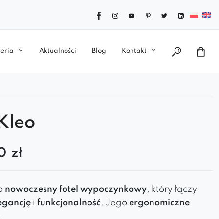
eria
Aktualności
Blog
Kontakt
 Kleo
00
zł
o
nowoczesny fotel wypoczynkowy
, który łączy
egancję
i
funkcjonalność
. Jego
ergonomiczne
ękkie siedzisko
zapewniają wyjątkową wygodę.