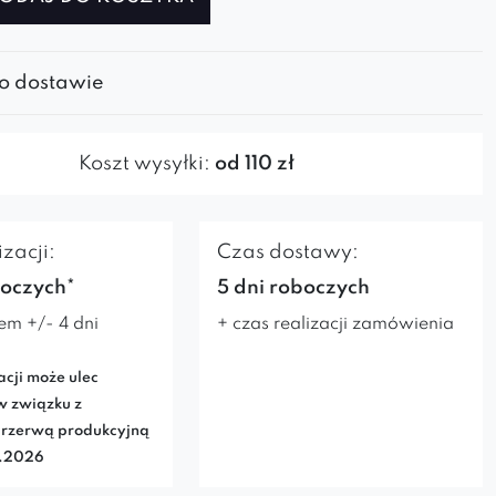
 o dostawie
Koszt wysyłki:
od 110 zł
zacji:
Czas dostawy:
boczych*
5 dni roboczych
em +/- 4 dni
+ czas realizacji zamówienia
acji może ulec
w związku z
rzerwą produkcyjną
7.2026