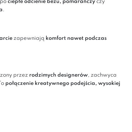
po
ciepłe odcienie beżu, pomarańczy
czy
a
.
arcie
zapewniają
komfort nawet podczas
rzony przez
rodzimych designerów
, zachwyca
To
połączenie kreatywnego podejścia, wysokiej