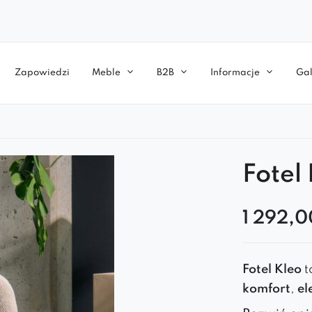
Zapowiedzi
Meble
B2B
Informacje
Gal
Fotel
1 292,
Fotel
Kleo
t
komfort
,
el
oparcie
i
mi