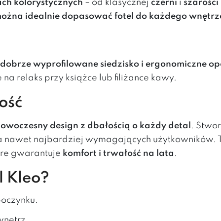
ach kolorystycznych
– od klasycznej
czerni
i
szarości
ożna idealnie dopasować fotel do każdego wnętrz
 dobrze wyprofilowane siedzisko i ergonomiczne op
e na relaks przy książce lub filiżance kawy.
ość
owoczesny design z dbałością o każdy detal
. Stwo
ania nawet najbardziej wymagających użytkowników. 
tóre gwarantuje
komfort i trwałość na lata
.
l Kleo?
poczynku.
wnętrz.