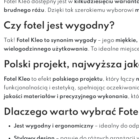
Fotel Kleo dostępny jest w
kilkudziesięciu wariant
brudnego różu
. Dzięki tak szerokiemu wyborowi
m
Czy fotel jest wygodny?
Tak!
Fotel Kleo to synonim wygody
– jego
miękkie,
wielogodzinnego użytkowania
. To idealne miejsc
Polski projekt, najwyższa jak
Fotel Kleo
to efekt
polskiego projektu
, który łączy
n
funkcjonalnością i estetyką, spełniając oczekiw
jakości materiałów i precyzyjnego wykonania
, k
Dlaczego warto wybrać Fote
Jest wygodny i ergonomiczny
– idealny do od
Stylowy design
– pasuje do różnych aranżacji 