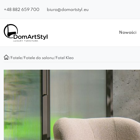
+48 882 659 700
biuro@domartstyl.eu
Nowości
/
Fotele
/
Fotele do salonu
/
Fotel Kleo