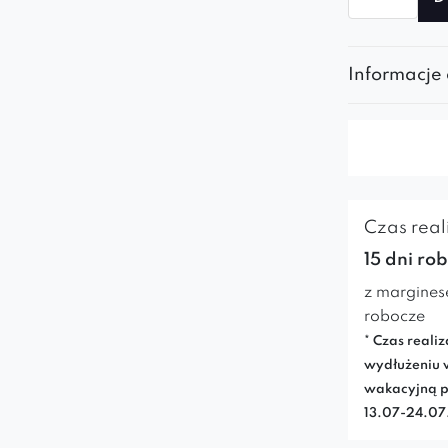
Fotel
Kleo
Informacje
Czas reali
15 dni ro
z margines
robocze
* Czas realiz
wydłużeniu 
wakacyjną p
13.07-24.0