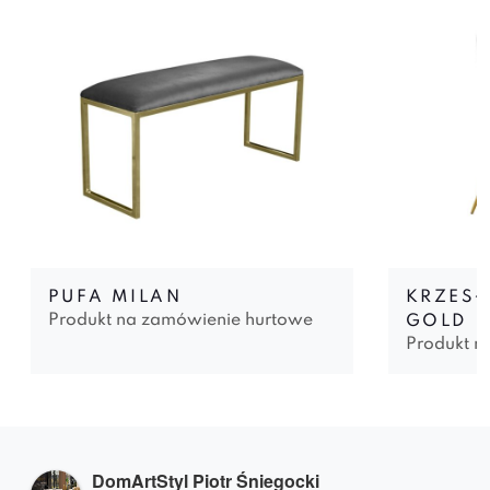
PUFA MILAN
KRZESŁ
Produkt na zamówienie hurtowe
GOLD
Produkt n
DomArtStyl Piotr Śniegocki