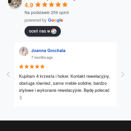
4.9
Na podstawie 259 opinii
powered by
G
o
o
g
l
e
oceń nas w
Joanna Grochala
7 months ago
Kupiłam 4 krzesła i hoker. Kontakt rewelacyjny, 
A u
obsługa również, same meble solidne, bardzo 
stylowe i wykonane rewelacyjnie. Będę polecać 
:)