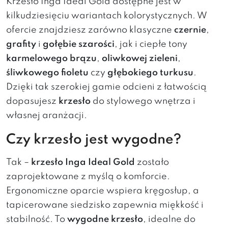
Krzesło Inga Ideal Gold dostępne jest w
kilkudziesięciu wariantach kolorystycznych. W
ofercie znajdziesz zarówno klasyczne
czernie
,
grafity
i
gołębie szarości
, jak i ciepłe tony
karmelowego brązu
,
oliwkowej zieleni
,
śliwkowego fioletu
czy
głębokiego turkusu
.
Dzięki tak szerokiej gamie odcieni z łatwością
dopasujesz
krzesło
do stylowego wnętrza i
własnej aranżacji.
Czy krzesło jest wygodne?
Tak –
krzesło Inga Ideal Gold
zostało
zaprojektowane z myślą o komforcie.
Ergonomiczne oparcie wspiera kręgosłup, a
tapicerowane siedzisko zapewnia miękkość i
stabilność. To
wygodne krzesło
, idealne do