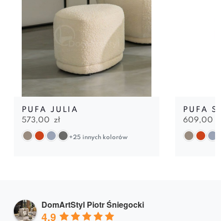
PUFA JULIA
PUFA 
573,00
zł
609,00
z
+25 innych kolorów
DomArtStyl Piotr Śniegocki
4.9