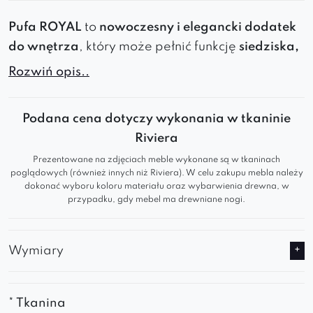
Pufa ROYAL
to
nowoczesny i elegancki dodatek
do wnętrza
, który może pełnić funkcję
siedziska,
podnóżka lub dekoracyjnego akcentu
.
Solidna
Rozwiń opis..
konstrukcja, miękkie wypełnienie i szeroki wybór
kolorów
sprawiają, że jest to
idealny wybór dla
Podana cena dotyczy wykonania w tkaninie
osób ceniących komfort i estetykę
.
Riviera
Designerska
pufa, która dzięki swojemu
Prezentowane na zdjęciach meble wykonane są w tkaninach
gustownemu wyglądowi wprowadzi do
poglądowych (również innych niż Riviera). W celu zakupu mebla należy
Twojego wnętrza dużo
stylu
i
elegancji
.
dokonać wyboru koloru materiału oraz wybarwienia drewna, w
przypadku, gdy mebel ma drewniane nogi.
Gwarantuje
wygodę
podczas użytkowania i
komfortowy wypoczynek
.
Świetnie sprawdzi się w poczekalni lub
Wymiary
salonie, dodając
wyrafinowanego
wyglądu
każdemu pomieszczeniu.
* Tkanina