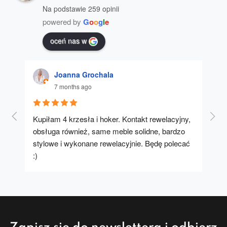
Na podstawie 259 opinii
powered by
G
o
o
g
l
e
oceń nas w
Joanna Grochala
7 months ago
Kupiłam 4 krzesła i hoker. Kontakt rewelacyjny, 
A u
obsługa również, same meble solidne, bardzo 
stylowe i wykonane rewelacyjnie. Będę polecać 
:)