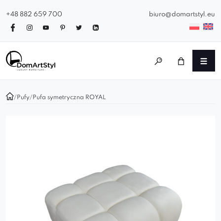
+48 882 659 700
biuro@domartstyl.eu
/
Pufy
/
Pufa symetryczna ROYAL