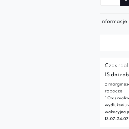
Pufa
Okrągła
80
Informacje
Czas reali
15 dni ro
z margines
robocze
* Czas realiz
wydłużeniu 
wakacyjną p
13.07-24.0