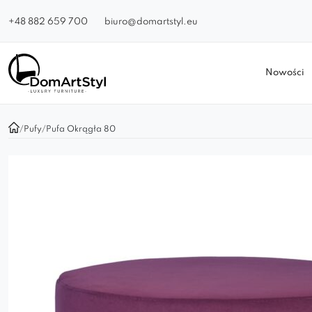
+48 882 659 700
biuro@domartstyl.eu
Nowości
/
Pufy
/
Pufa Okrągła 80