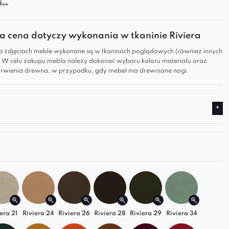
..
i niezwykle
wygodna
. Za sprawą szerokiej gamy
 tkanin
tapicerskich oraz wybór o
pcji pikowania
 cena dotyczy wykonania w tkaninie Riviera
u czy
dodanie tasiemki
pineskowej, każdy
 zdjęciach meble wykonane są w tkaninach poglądowych (również innych
oże mebel o dopasowanym do swych preferencji,
). W celu zakupu mebla należy dokonać wyboru koloru materiału oraz
ginalnym wyglądzie.
wienia drewna, w przypadku, gdy mebel ma drewniane nogi.
krągła 80
to
komfortowe, stylowe i funkcjonalne
ko o wszechstronnym zastosowaniu
.
owierzchnia
siedziska,
ergonomiczne
wypełnienie
na
konstrukcja
sprawiają, że jest niezwykle
na
w codziennym użytkowaniu.
wierzchnia, solidna konstrukcja i elegancki design
ją, że
doskonale pasuje do salonu, sypialni,
by czy poczekalni
.
owo model ten posiada gładkie siedzisko.
era 21
Riviera 24
Riviera 26
Riviera 28
Riviera 29
Riviera 34