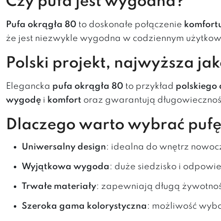
Czy pufa jest wygodna?
Pufa okrągła 80
to doskonałe połączenie
komfortu
że jest niezwykle wygodna w codziennym użytkow
Polski projekt, najwyższa jak
Elegancka
pufa
o
krągła 80
to przykład
polskiego 
wygodę
i
komfort
oraz
gwarantują długowiecznoś
Dlaczego warto wybrać pufę
Uniwersalny design
: idealna do wnętrz nowoc
Wyjątkowa wygoda
: duże siedzisko i odpowi
Trwałe materiały
: zapewniają długą żywotnoś
Szeroka gama kolorystyczna
: możliwość wybo