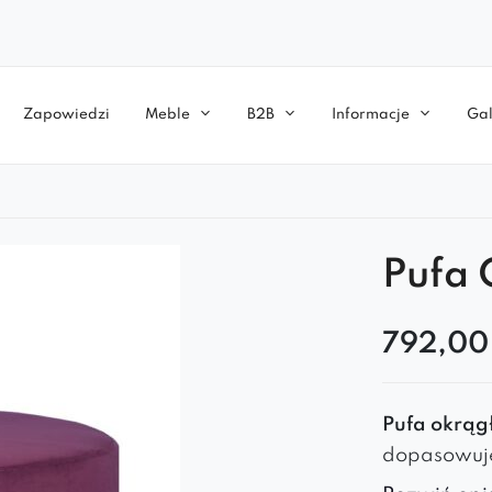
Zapowiedzi
Meble
B2B
Informacje
Gal
Pufa 
792,0
Pufa okrąg
dopasowuje
jak i prywa