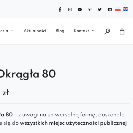
eria
Aktualności
Blog
Kontakt
Okrągła 80
0
zł
ła 80
– z uwagi na uniwersalną formę, doskonale
 się do
wszystkich miejsc użyteczności publicznej
tnej
. Dzięki
doskonałej jakości materiału
pufa ta