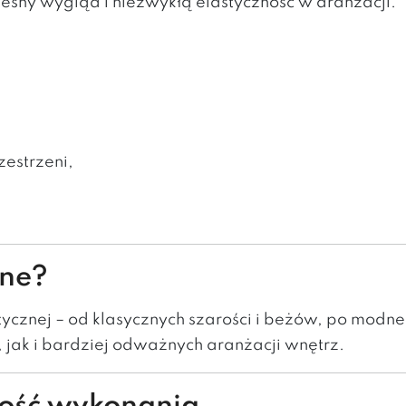
esny wygląd i niezwykłą elastyczność w aranżacji.
estrzeni,
pne?
tycznej – od klasycznych szarości i beżów, po modne 
jak i bardziej odważnych aranżacji wnętrz.