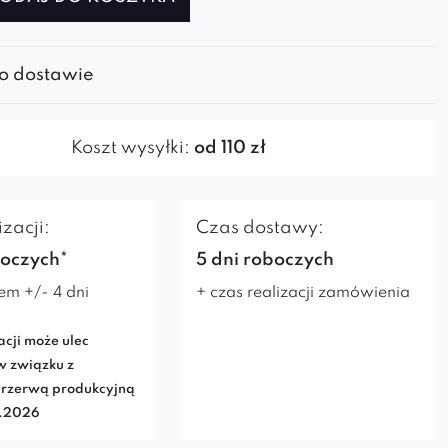
 o dostawie
Koszt wysyłki:
od 110 zł
zacji:
Czas dostawy:
boczych*
5 dni roboczych
em +/- 4 dni
+ czas realizacji zamówienia
acji może ulec
w związku z
rzerwą produkcyjną
7.2026