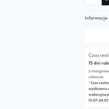
Pufa
Bona
Informacje
Czas reali
15 dni ro
z margines
robocze
* Czas realiz
wydłużeniu 
wakacyjną p
13.07-24.0