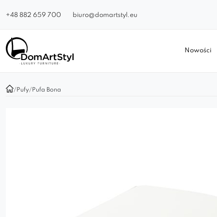
+48 882 659 700
biuro@domartstyl.eu
Nowości
/
Pufy
/
Pufa Bona