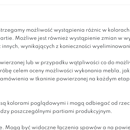
rzegamy możliwość wystąpienia różnic w kolorac
partie. Możliwe jest również wystąpienie zmian w 
z innych, wynikających z konieczności wyeliminowa
powierzonej lub w przypadku wątpliwości co do moż
 próbę celem oceny możliwości wykonania mebla, ja
mówienia w tkaninie powierzonej na każdym etapie 
h są kolorami poglądowymi i mogą odbiegać od rzec
ędzy poszczególnymi partiami produkcyjnym.
lite. Mogą być widoczne łączenia spawów a na powi