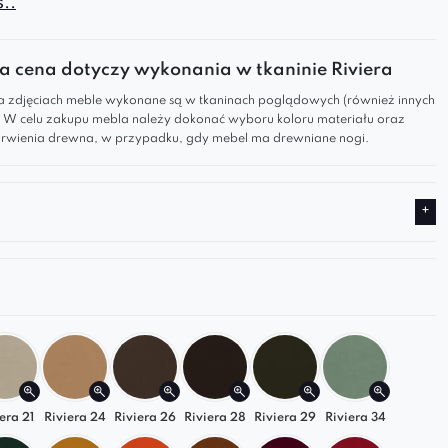
..
to elegancki i wygodny element wyposażenia,
nale sprawdzi się w salonie, sypialni, gabinecie
zeni biurowej. Jej modułowa forma, miękka
 cena dotyczy wykonania w tkaninie Riviera
 geometryczne pikowanie sprawiają, że łączy
 zdjęciach meble wykonane są w tkaninach poglądowych (również innych
ność z designerskim wyglądem. Marszczenia na
). W celu zakupu mebla należy dokonać wyboru koloru materiału oraz
wienia drewna, w przypadku, gdy mebel ma drewniane nogi.
dają subtelnego uroku i podkreślają jej charakter.
arto wybrać pufę Bona?
esna forma
– idealna do nowoczesnych i
istycznych wnętrz.
wy design
– może być samodzielnym siedziskiem
ścią większego zestawu.
j jakości tapicerka
– miękka, trwała i dostępna w
ej gamie kolorów.
era 21
Riviera 24
Riviera 26
Riviera 28
Riviera 29
Riviera 34
produkcja
– staranne wykonanie i dbałość o