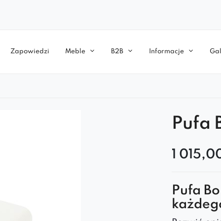
Zapowiedzi
Meble
B2B
Informacje
Gal
Pufa 
1 015,0
Pufa Bo
każdeg