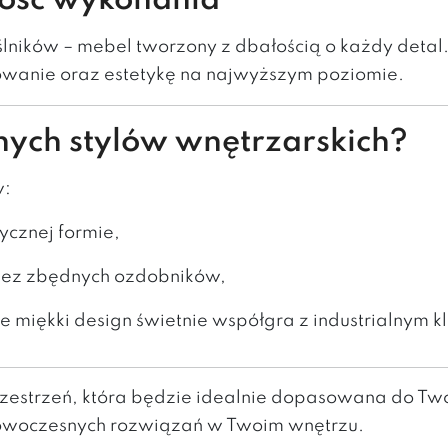
akość wykonania
ślników – mebel tworzony z dbałością o każdy detal. 
owanie oraz estetykę na najwyższym poziomie.
nych stylów wnętrzarskich?
w:
ycznej formie,
 bez zbędnych ozdobników,
ie miękki design świetnie współgra z industrialnym 
przestrzeń, która będzie idealnie dopasowana do Twoj
 nowoczesnych rozwiązań w Twoim wnętrzu.