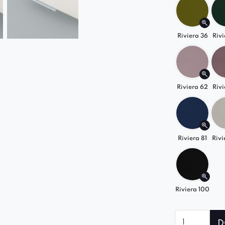
detale.
Uniwer
siedzis
Riviera 36
Rivi
Stylowa
Bona to wię
Riviera 62
Rivi
dopasujesz
loftowego c
design. Poz
przestrzeń
Riviera 81
Rivi
Riviera 100
ilość
D