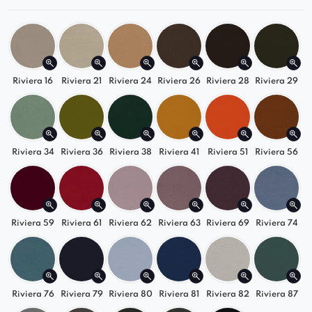
wnętrza urządzone w podobnym tonie,
jednak dzięki
oryginalnemu
kształtowi pufa
może również stanowić ciekawy akcent w
bardziej
klasycznych pomieszczeniach
.
Riviera 16
Riviera 21
Riviera 24
Riviera 26
Riviera 28
Riviera 29
Wnętrza, w których dominują nowoczesne
akcenty, z pewnością zyskają na uroku dzięki
pufie Nico.
Riviera 34
Riviera 36
Riviera 38
Riviera 41
Riviera 51
Riviera 56
* Mebel na zdjęciu wykonany jest w tkanie bouclé
(za dodatkową opłatą)
mebel posiada nieregularny kształt.
Riviera 59
Riviera 61
Riviera 62
Riviera 63
Riviera 69
Riviera 74
Riviera 76
Riviera 79
Riviera 80
Riviera 81
Riviera 82
Riviera 87