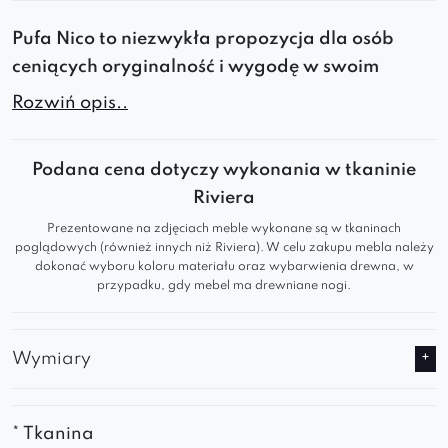
Pufa Nico to niezwykła propozycja dla osób
ceniących oryginalność i wygodę w swoim
domu.
Wykonana z wysokiej jakości tkaniny
Rozwiń opis..
boucle, prezentuje się niezwykle lekko i puszysto,
wprowadzając do wnętrza niepowtarzalny
Podana cena dotyczy wykonania w tkaninie
klimat.
Riviera
Tkanina jest
bardzo przyjemna w dotyku
, co
Prezentowane na zdjęciach meble wykonane są w tkaninach
wpływa na komfort użytkowania.
poglądowych (również innych niż Riviera). W celu zakupu mebla należy
Nieregularny okrągły kształt
dodaje jeszcze
dokonać wyboru koloru materiału oraz wybarwienia drewna, w
przypadku, gdy mebel ma drewniane nogi.
więcej
uroku
i sprawia, że pufa jest nie tylko
funkcjonalnym
, ale również
dekoracyjnym
elementem
pomieszczenia.
Wymiary
Pufa Nico może służyć jako
dodatek do sofy
lub fotela z serii Nico
, tworząc spójną i
harmonijną aranżację.
* Tkanina
Jej
nowoczesny
styl idealnie wpisuje się w