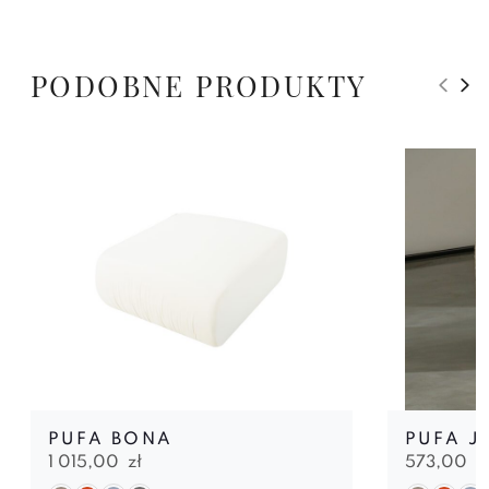
PODOBNE PRODUKTY
PUFA BONA
PUFA J
1 015,00
zł
573,00
z