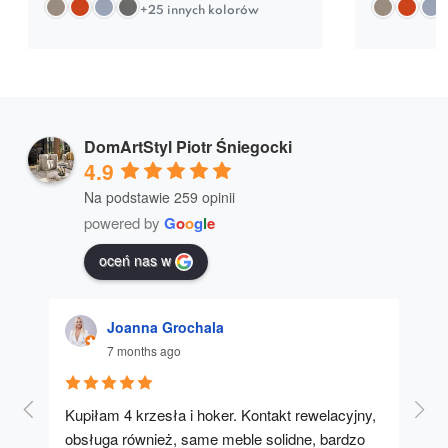
+25 innych kolorów
DomArtStyl Piotr Śniegocki
4.9
Na podstawie 259 opinii
powered by
G
o
o
g
l
e
oceń nas w
Joanna Grochala
7 months ago
Kupiłam 4 krzesła i hoker. Kontakt rewelacyjny, 
A u
obsługa również, same meble solidne, bardzo 