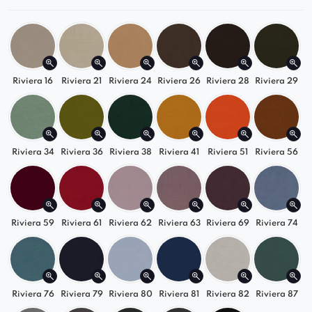
tkanin
w r
óżnych kolorach
oraz opcjonalnych
dodatków jak imitacje kamieni Swarovskiego
czy efektownej tasiemki pineskowej.
Model ten oferowany jest w rozmiarach: 80 cm x
Riviera 16
Riviera 21
Riviera 24
Riviera 26
Riviera 28
Riviera 29
80 cm x 46 cm.
Riviera 34
Riviera 36
Riviera 38
Riviera 41
Riviera 51
Riviera 56
Riviera 59
Riviera 61
Riviera 62
Riviera 63
Riviera 69
Riviera 74
Riviera 76
Riviera 79
Riviera 80
Riviera 81
Riviera 82
Riviera 87