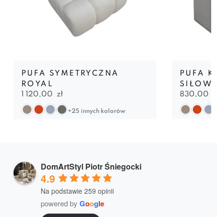
PUFA SYMETRYCZNA
PUFA K
ROYAL
SIŁOW
1 120,00
zł
830,00
z
+25 innych kolorów
DomArtStyl Piotr Śniegocki
4.9
Na podstawie 259 opinii
powered by
G
o
o
g
l
e