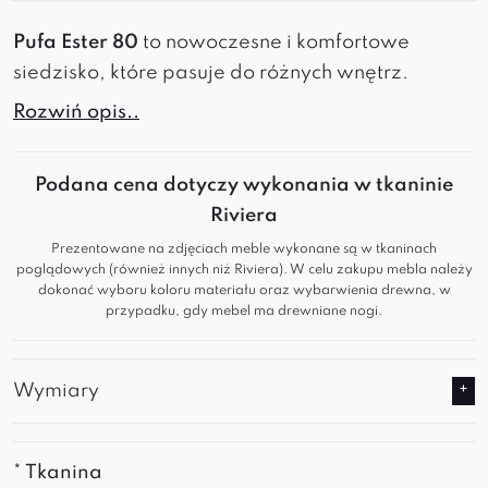
Pufa Ester 80
to nowoczesne i komfortowe
siedzisko, które pasuje do różnych wnętrz.
Elegancki design, stabilna konstrukcja i
Rozwiń opis..
wygodne wypełnienie
sprawiają, że jest to
idealne rozwiązanie do salonu, sypialni czy
Podana cena dotyczy wykonania w tkaninie
eleganckich przestrzeni komercyjnych
.
Riviera
Wspaniale sprawdza się zarówno
w domu
Prezentowane na zdjęciach meble wykonane są w tkaninach
jako elegancki dodatek
czy
dodatkowe
poglądowych (również innych niż Riviera). W celu zakupu mebla należy
miejsce do siedzenia
oraz
w klubach,
dokonać wyboru koloru materiału oraz wybarwienia drewna, w
przypadku, gdy mebel ma drewniane nogi.
butikach, poczekalniach i wielu innych
miejscach użyteczności publicznej.
Standardowo model ten posiada
pikowanie
Wymiary
karo z guzikami
.
Jej
klasyczny
i pełen
elegancji
kształt można
spersonalizować
wg własnych oczekiwań i
* Tkanina
upodobań
za sprawą dostępności
wielu