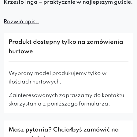
Krzesło Inga – praktycznie w najlepszym guście.
Jego forma predestynuje do umieszczenia we
Rozwiń opis..
wnętrzach urządzonych w każdym stylu. Równie
efektownie będzie wyglądać w klasycznych
Produkt dostępny tylko na zamówienia
pokojach
,
salonach
i
jadalniach
, jak i
miejscach
hurtowe
publicznych: klubach, kawiarniach, gabinetach,
salach obrad w urzędach
. Odpowiednio
profilowane oparcie tego tapicerowanego
Wybrany model produkujemy tylko w
krzesła zapewnia
wspaniałe oparcie
ilościach hurtowych.
zmęczonym plecom
. Metalowy stelaż to
Zainteresowanych zapraszamy do kontaktu i
gwarancji
stabilności
i
wytrzymałości
produktu
skorzystania z poniższego formularza.
przez długie lata. Warto sprawdzić bogatą
ofertę innych wariantów nóg oraz tkanin – wybór
jest tak olbrzymi że łatwo stworzyć wariant ściśle
Masz pytania? Chciałbyś zamówić na
według własnych marzeń i oczekiwań.