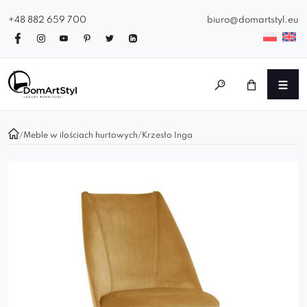
+48 882 659 700
biuro@domartstyl.eu
/
Meble w ilościach hurtowych
/
Krzesło Inga