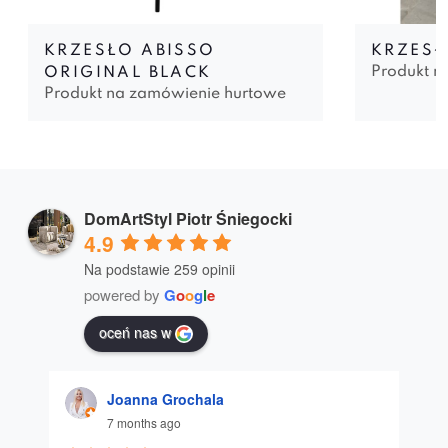
KRZESŁO ABISSO
KRZESŁ
Produkt n
ORIGINAL BLACK
Produkt na zamówienie hurtowe
DomArtStyl Piotr Śniegocki
4.9
Na podstawie 259 opinii
powered by
G
o
o
g
l
e
oceń nas w
Joanna Grochala
7 months ago