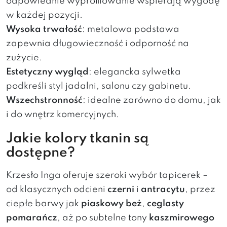
odpowiednie wyprofilowanie wspierają wygodę
w każdej pozycji.
Wysoka trwałość
: metalowa podstawa
zapewnia długowieczność i odporność na
zużycie.
Estetyczny wygląd
: elegancka sylwetka
podkreśli styl jadalni, salonu czy gabinetu.
Wszechstronność
: idealne zarówno do domu, jak
i do wnętrz komercyjnych.
Jakie kolory tkanin są
dostępne?
Krzesło Inga oferuje szeroki wybór tapicerek –
od klasycznych odcieni
czerni
i
antracytu
, przez
ciepłe barwy jak
piaskowy beż
,
ceglasty
pomarańcz
, aż po subtelne tony
kaszmirowego