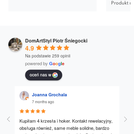
Produkt n
DomArtStyl Piotr Śniegocki
4.9
Na podstawie 259 opinii
powered by
G
o
o
g
l
e
oceń nas w
Joanna Grochala
7 months ago
Kupiłam 4 krzesła i hoker. Kontakt rewelacyjny, 
A u
obsługa również, same meble solidne, bardzo 