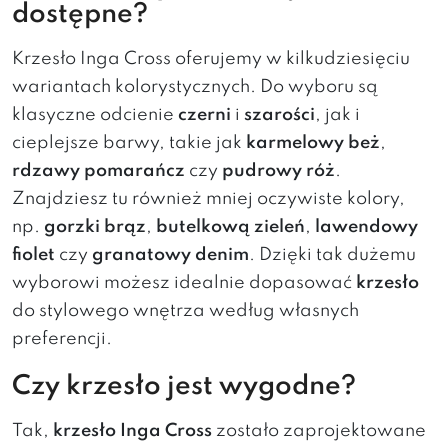
dostępne?
Krzesło Inga Cross oferujemy w kilkudziesięciu
wariantach kolorystycznych. Do wyboru są
klasyczne odcienie
czerni
i
szarości
, jak i
cieplejsze barwy, takie jak
karmelowy beż
,
rdzawy pomarańcz
czy
pudrowy róż
.
Znajdziesz tu również mniej oczywiste kolory,
np.
gorzki brąz
,
butelkową zieleń
,
lawendowy
fiolet
czy
granatowy denim
. Dzięki tak dużemu
wyborowi możesz idealnie dopasować
krzesło
do stylowego wnętrza według własnych
preferencji.
Czy krzesło jest wygodne?
Tak,
krzesło Inga Cross
zostało zaprojektowane