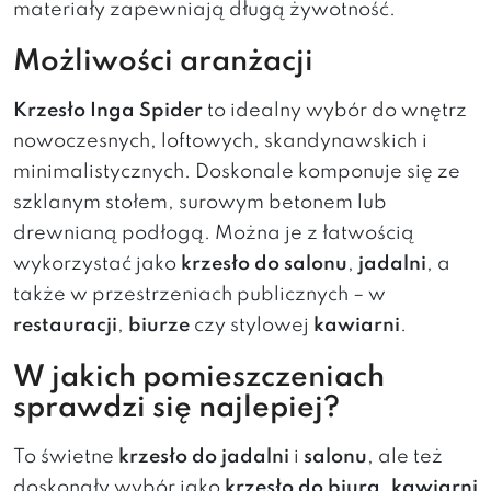
materiały zapewniają długą żywotność.
Możliwości aranżacji
Krzesło Inga Spider
to idealny wybór do wnętrz
nowoczesnych, loftowych, skandynawskich i
minimalistycznych. Doskonale komponuje się ze
szklanym stołem, surowym betonem lub
drewnianą podłogą. Można je z łatwością
wykorzystać jako
krzesło do salonu
,
jadalni
, a
także w przestrzeniach publicznych – w
restauracji
,
biurze
czy stylowej
kawiarni
.
W jakich pomieszczeniach
sprawdzi się najlepiej?
To świetne
krzesło do jadalni
i
salonu
, ale też
doskonały wybór jako
krzesło do biura
,
kawiarni