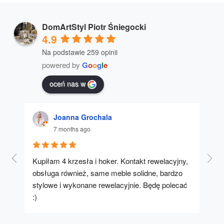
DomArtStyl Piotr Śniegocki
4.9
Na podstawie 259 opinii
powered by
G
o
o
g
l
e
oceń nas w
Joanna Grochala
7 months ago
Kupiłam 4 krzesła i hoker. Kontakt rewelacyjny, 
A u
obsługa również, same meble solidne, bardzo 
stylowe i wykonane rewelacyjnie. Będę polecać 
:)