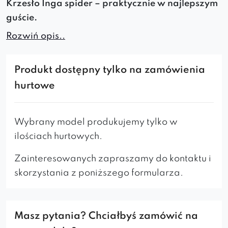
Krzesło Inga spider – praktycznie w najlepszym
guście.
Rozwiń opis..
Jego forma predestynuje do umieszczenia we
wnętrzach urządzonych w każdym stylu. Równie
Produkt dostępny tylko na zamówienia
efektownie będzie wyglądać w klasycznych
hurtowe
pokojach
,
salonach
i
jadalniach
, jak i
miejscach
publicznych: klubach, kawiarniach, gabinetach,
salach obrad w urzędach
. Odpowiednio
Wybrany model produkujemy tylko w
profilowane oparcie tego tapicerowanego
ilościach hurtowych.
krzesła zapewnia
wspaniałe oparcie
Zainteresowanych zapraszamy do kontaktu i
zmęczonym plecom
. Metalowy stelaż to
skorzystania z poniższego formularza.
gwarancji
stabilności
i
wytrzymałości
produktu
przez długie lata. Warto sprawdzić bogatą
ofertę innych wariantów nóg oraz tkanin – wybór
Masz pytania? Chciałbyś zamówić na
jest tak olbrzymi że łatwo stworzyć wariant ściśle