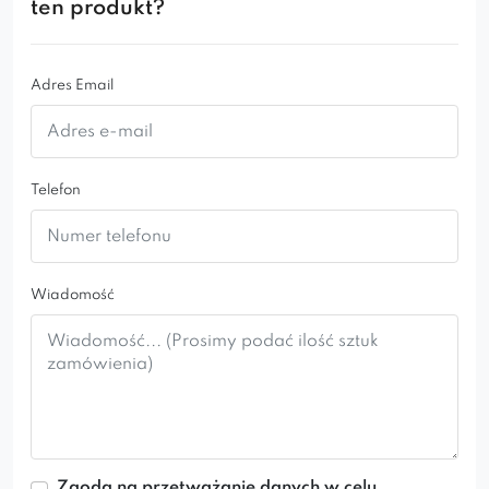
według własnych marzeń i oczekiwań.
ten produkt?
Inne wersje tego modelu:
Adres Email
INGA CROSS
INGA
INGA SKI
INGA IDEAL GOLD
Telefon
Wiadomość
Zgoda na przetważanie danych w celu