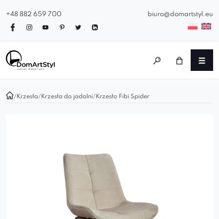
+48 882 659 700
biuro@domartstyl.eu
/
Krzesła
/
Krzesła do jadalni
/
Krzesło Fibi Spider