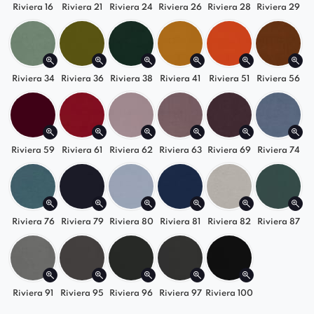
odkrycia, jak Fibi Spider może wzbogacić Twoje
Riviera 16
Riviera 21
Riviera 24
Riviera 26
Riviera 28
Riviera 29
wnętrze!
Krzesło jest dostępne w wielu różnych kolorach i
rodzajach tkanin, dzięki czemu można je łatwo
Riviera 34
Riviera 36
Riviera 38
Riviera 41
Riviera 51
Riviera 56
dopasować do pozostałych elementów wystroju
wnętrza. Jego ponadczasowa forma i
wzornictwo sprawiają, że będzie doskonale
Riviera 59
Riviera 61
Riviera 62
Riviera 63
Riviera 69
Riviera 74
pasować do każdego stylu aranżacji.
Riviera 76
Riviera 79
Riviera 80
Riviera 81
Riviera 82
Riviera 87
Riviera 91
Riviera 95
Riviera 96
Riviera 97
Riviera 100