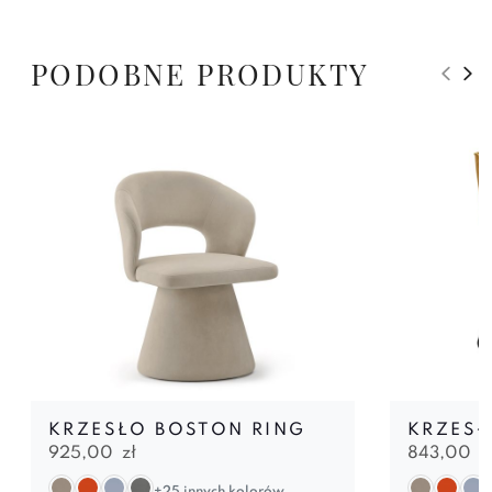
PODOBNE PRODUKTY
KRZESŁO BOSTON RING
KRZESŁ
925,00
zł
843,00
z