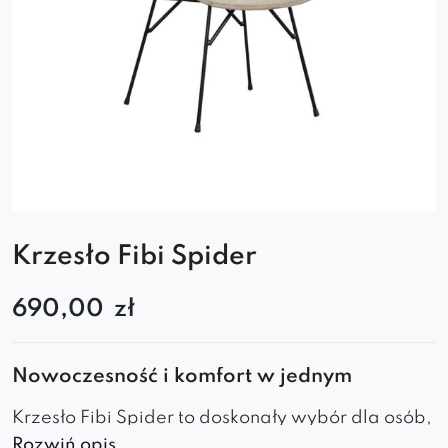
Krzesło Fibi Spider
690,00
zł
Nowoczesność i komfort w jednym
Krzesło Fibi Spider to doskonały wybór dla osób,
Rozwiń opis..
które cenią elegancję, wygodę i funkcjonalność.