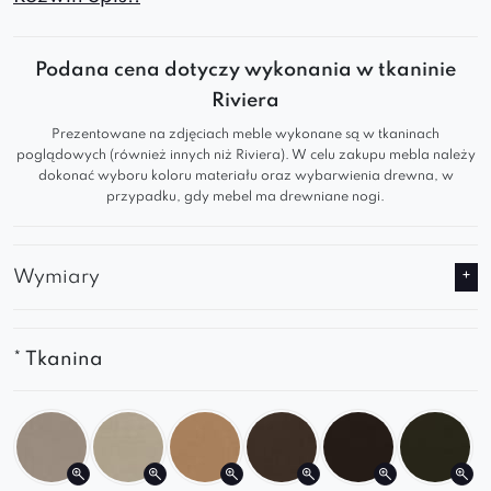
Jego nowoczesny design sprawia, że pasuje do
różnych stylów wnętrz, od minimalistycznych po
Podana cena dotyczy wykonania w tkaninie
skandynawskie.
Riviera
Nowoczesny design
– krzesło wyróżnia się
Prezentowane na zdjęciach meble wykonane są w tkaninach
poglądowych (również innych niż Riviera). W celu zakupu mebla należy
prostymi, ale eleganckimi liniami, które
dokonać wyboru koloru materiału oraz wybarwienia drewna, w
pasują do współczesnych przestrzeni.
przypadku, gdy mebel ma drewniane nogi.
Ergonomiczna konstrukcja
– zapewnia
wygodę podczas długotrwałego siedzenia,
dbając o zdrową postawę użytkownika.
Wymiary
Solidna podstawa
– stabilna i trwała,
gwarantuje bezpieczeństwo i komfort
użytkowania.
* Tkanina
Wszechstronność
– idealnie komponuje się w
różnych aranżacjach, od biura po jadalnię,
dodając wnętrzu charakteru.
Zachęcamy do zapoznania się z pełną ofertą i