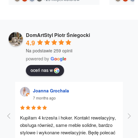
+25 innych kolorów
DomArtStyl Piotr Śniegocki
4.9
Na podstawie 259 opinii
powered by
G
o
o
g
l
e
oceń nas w
Joanna Grochala
7 months ago
Kupiłam 4 krzesła i hoker. Kontakt rewelacyjny, 
A u
obsługa również, same meble solidne, bardzo 
stylowe i wykonane rewelacyjnie. Będę polecać 