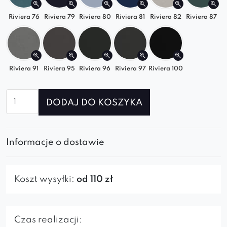
nowoczesnych, skandynawskich, loftowych, jak i
eleganckich wnętrzach glamour. Uniwersalność
Riviera 76
Riviera 79
Riviera 80
Riviera 81
Riviera 82
Riviera 87
tego modułu sprawia, że z łatwością dostosujesz
go do swojego salonu, sypialni lub biura.
Wybierz element SOFIA i ciesz się luksusowym
Riviera 91
Riviera 95
Riviera 96
Riviera 97
Riviera 100
komfortem każdego dnia!
Oparcie i podłokietniki są ruchome, co pozwala
ilość
DODAJ DO KOSZYKA
Element
na dopasowanie sofy do własnych potrzeb i
prosty
zapewnia maksymalny komfort wypoczynku.
lewy
Informacje o dostawie
do
sofy
modułowej
Koszt wysyłki:
od 110 zł
SOFIA
Czas realizacji: