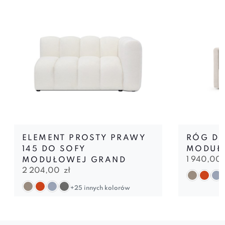
ELEMENT PROSTY PRAWY
RÓG DO
145 DO SOFY
MODUŁ
1 940,00
MODUŁOWEJ GRAND
2 204,00
zł
+25 innych kolorów