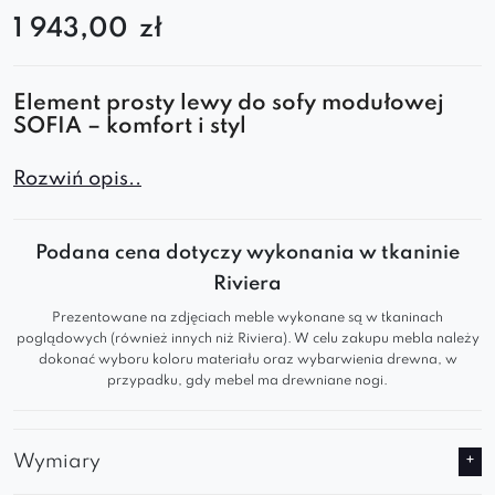
1 943,00
zł
Element prosty lewy do sofy modułowej
SOFIA – komfort i styl
Twórz własne aranżacje z modułowym
Rozwiń opis..
elementem SOFIA! Elegancki design i
funkcjonalność sprawiają, że pasuje do każdego
Podana cena dotyczy wykonania w tkaninie
wnętrza – od nowoczesnego po klasyczne.
Riviera
Dzięki modułowej budowie możesz dowolnie
Prezentowane na zdjęciach meble wykonane są w tkaninach
konfigurować swoją przestrzeń, tworząc
poglądowych (również innych niż Riviera). W celu zakupu mebla należy
wygodną i stylową sofę dopasowaną do Twoich
dokonać wyboru koloru materiału oraz wybarwienia drewna, w
przypadku, gdy mebel ma drewniane nogi.
potrzeb.
Najwyższy komfort
Wymiary
Miękkie siedzisko i ergonomiczne podparcie