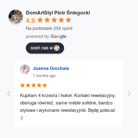
DomArtStyl Piotr Śniegocki
4.9
Na podstawie 259 opinii
powered by
G
o
o
g
l
e
oceń nas w
Joanna Grochala
7 months ago
Kupiłam 4 krzesła i hoker. Kontakt rewelacyjny, 
A u
obsługa również, same meble solidne, bardzo 
stylowe i wykonane rewelacyjnie. Będę polecać 
:)