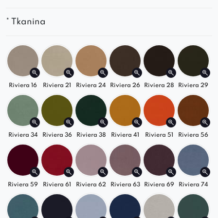
gwarantują wygodę na najwyższym
poziomie
* Tkanina
Wysokiej jakości tapicerka jest przyjemna w
dotyku i trwała
Solidna i trwała konstrukcja zapewnia
długowieczność mebla
Dopasuj do swojego wnętrza
Riviera 16
Riviera 21
Riviera 24
Riviera 26
Riviera 28
Riviera 29
Element dostępny w szerokiej gamie kolorów –
od klasycznych odcieni szarości i beżu po
bardziej wyraziste barwy
tkaniny Riviera
. Dzięki
Riviera 34
Riviera 36
Riviera 38
Riviera 41
Riviera 51
Riviera 56
temu możesz stworzyć sofę, która doskonale
komponuje się z Twoim wnętrzem i podkreśla
jego styl.
Idealny wybór do różnych aranżacji
Riviera 59
Riviera 61
Riviera 62
Riviera 63
Riviera 69
Riviera 74
SOFIA sprawdzi się zarówno w przestrzeniach