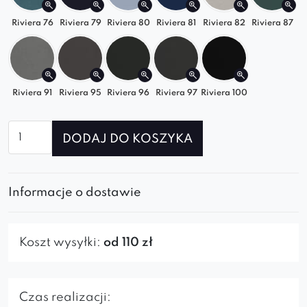
swoją
stylową, luksusową sofę modułową
,
Riviera 76
Riviera 79
Riviera 80
Riviera 81
Riviera 82
Riviera 87
idealną do każdego wnętrza.
Riviera 91
Riviera 95
Riviera 96
Riviera 97
Riviera 100
ilość
DODAJ DO KOSZYKA
Element
prosty
prawy
Informacje o dostawie
do
sofy
modułowej
Koszt wysyłki:
od 110 zł
SOFIA
Czas realizacji: