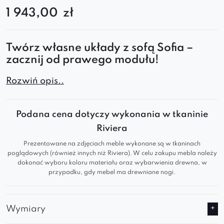
1 943,00
zł
Twórz własne układy z sofą Sofia –
zacznij od prawego modułu!
Prawy moduł prosty
Rozwiń opis..
Sofia
to doskonała
propozycja dla osób, które chcą stworzyć
nowoczesną, wygodną sofę modułową
, idealnie
Podana cena dotyczy wykonania w tkaninie
dopasowaną do swojego wnętrza. Jego
Riviera
elegancki design i miękkie kształty
sprawdzą się
Prezentowane na zdjęciach meble wykonane są w tkaninach
zarówno w przestronnych salonach, jak i
poglądowych (również innych niż Riviera). W celu zakupu mebla należy
dokonać wyboru koloru materiału oraz wybarwienia drewna, w
mniejszych pomieszczeniach.
przypadku, gdy mebel ma drewniane nogi.
Komfort, który pokochasz:
Wymiary
Głębokie, miękkie siedzisko dla