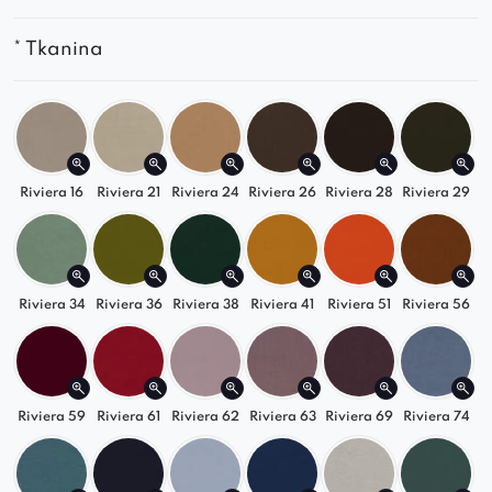
maksymalnego relaksu
Tapicerka premium
– przyjemna w dotyku i
* Tkanina
odporna na codzienne użytkowanie
Solidna konstrukcja zapewniająca trwałość
na lata
Riviera 16
Riviera 21
Riviera 24
Riviera 26
Riviera 28
Riviera 29
Uniwersalne zastosowanie
Prawy moduł
Sofia
świetnie sprawdzi się jako:
zakończenie
sofy narożnej
lub dużego
Riviera 34
Riviera 36
Riviera 38
Riviera 41
Riviera 51
Riviera 56
zestawu modułowego,
element układu typu
L lub U
,
komfortowe miejsce wypoczynku
w salonie,
biurze czy sypialni.
Riviera 59
Riviera 61
Riviera 62
Riviera 63
Riviera 69
Riviera 74
Wybierz
prawy moduł sofy Sofia
i zaprojektuj