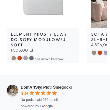
ELEMENT PROSTY LEWY
SOFA 
DO SOFY MODUŁOWEJ
SL+R+P
4 826,00
SOFT
1 505,00
zł
+25 innych kolorów
DomArtStyl Piotr Śniegocki
4.9
Na podstawie 259 opinii
powered by
G
o
o
g
l
e