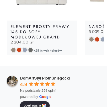
ELEMENT PROSTY PRAWY
NAROŻN
5 039,0
145 DO SOFY
MODUŁOWEJ GRAND
2 204,00
zł
+25 innych kolorów
DomArtStyl Piotr Śniegocki
4.9
Na podstawie 259 opinii
powered by
G
o
o
g
l
e
oceń nas w