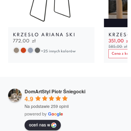
KRZESŁO ARIANA SKI
KRZESŁ
772,00
zł
351,00
zł
585,00
zł
+25 innych kolorów
Cena z k
DomArtStyl Piotr Śniegocki
4.9
Na podstawie 259 opinii
powered by
G
o
o
g
l
e
oceń nas w