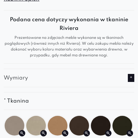
design i staranne wykonanie sprawiają, że
świetnie sprawdzi się w jadalni, salonie czy
Podana cena dotyczy wykonania w tkaninie
biurze.
Riviera
Nowoczesny design
– minimalistyczna forma
Prezentowane na zdjęciach meble wykonane są w tkaninach
poglądowych (również innych niż Riviera). W celu zakupu mebla należy
i stylowe przeszycia dodają wnętrzu
dokonać wyboru koloru materiału oraz wybarwienia drewna, w
elegancji.
przypadku, gdy mebel ma drewniane nogi.
Komfortowe siedzisko
– ergonomiczne
kształty zapewniają wygodę nawet przy
dłuższym użytkowaniu.
Wymiary
Metalowe nogi
– stabilna i trwała konstrukcja
gwarantuje długowieczność.
Uniwersalność
– idealnie pasuje do różnych
* Tkanina
stylów wnętrzarskich, od nowoczesnych po
loftowe.
Sprawdź naszą ofertę i wybierz Diaro Ski –
idealne połączenie designu i funkcjonalności!