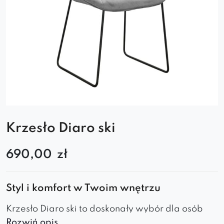
Krzesło Diaro ski
690,00
zł
Styl i komfort w Twoim wnętrzu
Krzesło Diaro ski to doskonały wybór dla osób
Rozwiń opis..
ceniących elegancję i wygodę. Jego nowoczesny