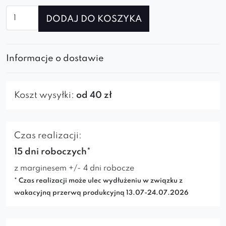
ilość
DODAJ DO KOSZYKA
Krzesło
Diaro
ski
Informacje o dostawie
Koszt wysyłki:
od 40 zł
Czas realizacji:
15 dni roboczych*
z marginesem +/- 4 dni robocze
* Czas realizacji może ulec wydłużeniu w związku z
wakacyjną przerwą produkcyjną 13.07-24.07.2026