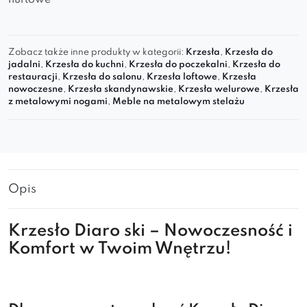
hurtowe
Zobacz także inne produkty w kategorii:
Krzesła
,
Krzesła do
jadalni
,
Krzesła do kuchni
,
Krzesła do poczekalni
,
Krzesła do
restauracji
,
Krzesła do salonu
,
Krzesła loftowe
,
Krzesła
nowoczesne
,
Krzesła skandynawskie
,
Krzesła welurowe
,
Krzesła
z metalowymi nogami
,
Meble na metalowym stelażu
Opis
Krzesło Diaro ski – Nowoczesność i
Komfort w Twoim Wnętrzu!