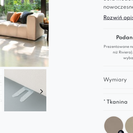
nowoczesneg
modułowa k
Rozwiń opis
dopasowane
dużą sofę 
Podana
Prezentowane na
Kluczo
niż Riviera
wybar
Wygodn
Moduło
Wymiary
Tapice
dotyku
Designe
* Tkanina
Wybierz Roy
życia i prze