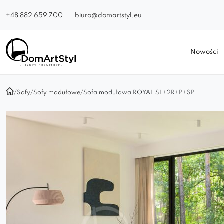
+48 882 659 700
biuro@domartstyl.eu
Nowości
/
Sofy
/
Sofy modułowe
/
Sofa modułowa ROYAL SL+2R+P+SP