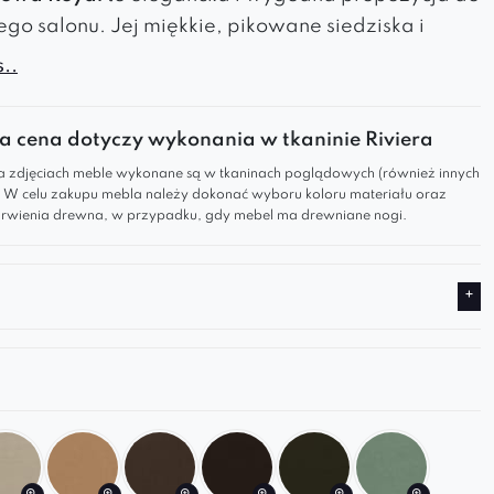
o salonu. Jej miękkie, pikowane siedziska i
onstrukcja pozwalają tworzyć układy idealnie
..
 do Twojego wnętrza – od klasycznej kanapy po
narożną.
 cena dotyczy wykonania w tkaninie Riviera
 zdjęciach meble wykonane są w tkaninach poglądowych (również innych
we cechy:
). W celu zakupu mebla należy dokonać wyboru koloru materiału oraz
wienia drewna, w przypadku, gdy mebel ma drewniane nogi.
a sofa do salonu
z eleganckim pikowaniem
wa forma
– swoboda aranżacji i dopasowania
rka premium
– trwała, miękka i przyjemna w
rska sofa wysokiej jakości
– komfort na co dzień
al – luksusową sofę pasującą do Twojego stylu
strzeni.