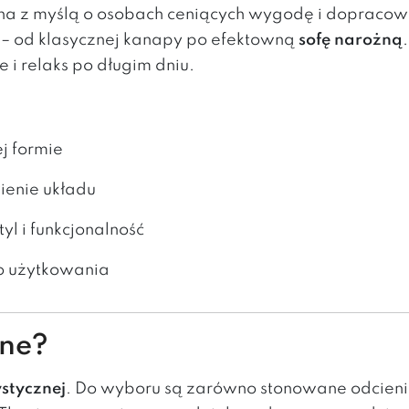
na z myślą o osobach ceniących wygodę i dopracowa
i – od klasycznej kanapy po efektowną
sofę narożną
i relaks po długim dniu.
j formie
enie układu
yl i funkcjonalność
o użytkowania
pne?
stycznej
. Do wyboru są zarówno stonowane odcienie b