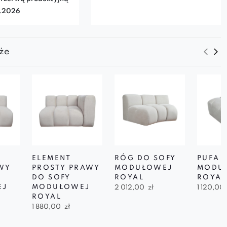
7.2026
że
ELEMENT
RÓG DO SOFY
PUFA 
WY
PROSTY PRAWY
MODUŁOWEJ
MODU
DO SOFY
ROYAL
ROYAL
EJ
MODUŁOWEJ
2 012,00
zł
1 120,00
ROYAL
1 880,00
zł