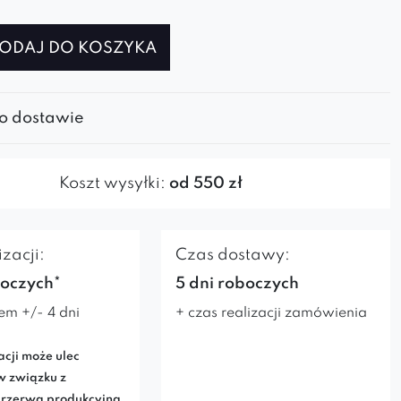
ODAJ DO KOSZYKA
 o dostawie
P
Koszt wysyłki:
od 550 zł
zacji:
Czas dostawy:
boczych*
5 dni roboczych
em +/- 4 dni
+ czas realizacji zamówienia
acji może ulec
w związku z
rzerwą produkcyjną