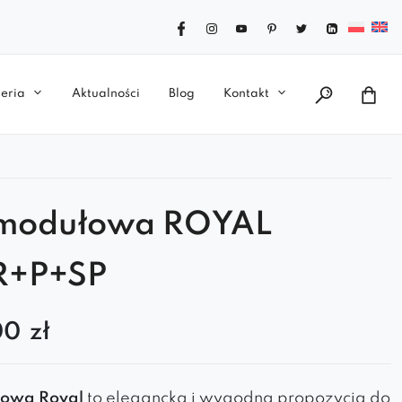
eria
Aktualności
Blog
Kontakt
 modułowa ROYAL
R+P+SP
00
zł
łowa Royal
to elegancka i wygodna propozycja do