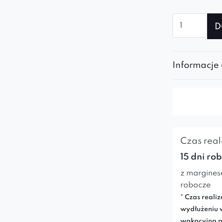
ilość
D
Sofa
modułowa
ROYAL
Informacje
SL+2R+P+S
Czas reali
15 dni ro
z margines
robocze
* Czas realiz
wydłużeniu 
wakacyjną p