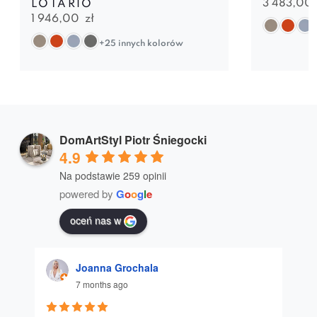
3 483,00
LOTARIO
1 946,00
zł
+25 innych kolorów
DomArtStyl Piotr Śniegocki
4.9
Na podstawie 259 opinii
powered by
G
o
o
g
l
e
oceń nas w
Joanna Grochala
7 months ago