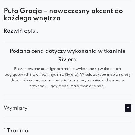
Pufa Gracja – nowoczesny akcent do
każdego wnętrza
Pufa Gracja to elegancki i wygodny element
Rozwiń opis..
wyposażenia, który doskonale sprawdzi się w
salonie, sypialni, gabinecie czy przestrzeni
Podana cena dotyczy wykonania w tkaninie
biurowej. Jej modułowa forma, miękka
Riviera
tapicerka i geometryczne pikowanie sprawiają,
Prezentowane na zdjęciach meble wykonane są w tkaninach
że łączy funkcjonalność z designerskim
poglądowych (również innych niż Riviera). W celu zakupu mebla należy
dokonać wyboru koloru materiału oraz wybarwienia drewna, w
wyglądem.
przypadku, gdy mebel ma drewniane nogi.
Dlaczego warto wybrać pufę Gracja?
Wymiary
Nowoczesna forma i stylowe pikowanie
–
idealna do nowoczesnych i minimalistycznych
wnętrz.
* Tkanina