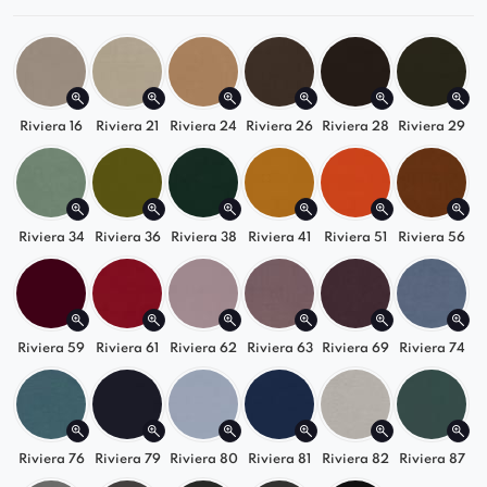
Modułowy design
– może być samodzielnym
siedziskiem lub częścią większego zestawu.
Wysokiej jakości tapicerka
– miękka, trwała i
dostępna w szerokiej gamie kolorów.
Riviera 16
Riviera 21
Riviera 24
Riviera 26
Riviera 28
Riviera 29
Polska produkcja
– staranne wykonanie i
dbałość o detale.
Uniwersalność
– sprawdzi się jako podnóżek,
dodatkowe siedzisko lub dekoracyjny akcent.
Riviera 34
Riviera 36
Riviera 38
Riviera 41
Riviera 51
Riviera 56
Stylowa funkcjonalność na lata
Selia to więcej niż tylko pufa – to element, który
Riviera 59
Riviera 61
Riviera 62
Riviera 63
Riviera 69
Riviera 74
łatwo dopasujesz do różnych stylów wnętrz:
nowoczesnego, loftowego czy klasycznego.
Postaw na jakość, modułowość i design. Poznaj
także inne modele z kolekcji i stwórz przestrzeń
Riviera 76
Riviera 79
Riviera 80
Riviera 81
Riviera 82
Riviera 87