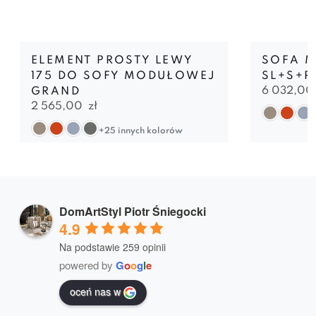
ELEMENT PROSTY LEWY
SOFA 
175 DO SOFY MODUŁOWEJ
SL+S+R
6 032,0
GRAND
2 565,00
zł
+25 innych kolorów
DomArtStyl Piotr Śniegocki
4.9
Na podstawie 259 opinii
powered by
G
o
o
g
l
e
oceń nas w