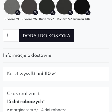
Wybierz element Selia i ciesz się luksusowym
komfortem każdego dnia!
Riviera 91
Riviera 95
Riviera 96
Riviera 97
Riviera 100
ilość
DODAJ DO KOSZYKA
Róg
Selia
Informacje o dostawie
Koszt wysyłki:
od 110 zł
Czas realizacji:
15 dni roboczych*
z marginesem +/- 4 dni robocze