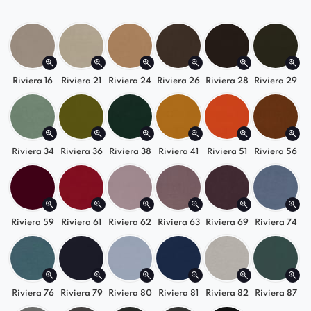
Solidna i trwała konstrukcja zapewnia
długowieczność mebla
Dopasuj do swojego wnętrza
Riviera 16
Riviera 21
Riviera 24
Riviera 26
Riviera 28
Riviera 29
Element dostępny w szerokiej gamie kolorów –
od klasycznych odcieni szarości i beżu po
bardziej wyraziste barwy. Dzięki temu możesz
stworzyć sofę, która doskonale komponuje się z
Riviera 34
Riviera 36
Riviera 38
Riviera 41
Riviera 51
Riviera 56
Twoim wnętrzem i podkreśla jego styl.
Idealny wybór do różnych aranżacji
Selia sprawdzi się zarówno w przestrzeniach
Riviera 59
Riviera 61
Riviera 62
Riviera 63
Riviera 69
Riviera 74
nowoczesnych, skandynawskich, loftowych, jak i
eleganckich wnętrzach glamour. Uniwersalność
tego modułu sprawia, że z łatwością dostosujesz
go do swojego salonu, sypialni lub biura.
Riviera 76
Riviera 79
Riviera 80
Riviera 81
Riviera 82
Riviera 87