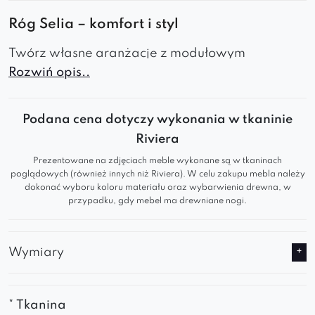
Róg Selia – komfort i styl
Twórz własne aranżacje z modułowym
Rozwiń opis..
elementem Selia! Elegancki design i
funkcjonalność sprawiają, że pasuje do każdego
wnętrza – od nowoczesnego po klasyczne.
Podana cena dotyczy wykonania w tkaninie
Dzięki modułowej budowie możesz dowolnie
Riviera
konfigurować swoją przestrzeń, tworząc
Prezentowane na zdjęciach meble wykonane są w tkaninach
wygodną i stylową sofę dopasowaną do Twoich
poglądowych (również innych niż Riviera). W celu zakupu mebla należy
dokonać wyboru koloru materiału oraz wybarwienia drewna, w
potrzeb.
przypadku, gdy mebel ma drewniane nogi.
Najwyższy komfort
Miękkie siedzisko i ergonomiczne podparcie
Wymiary
gwarantują wygodę na najwyższym
poziomie
Wysokiej jakości tapicerka jest przyjemna w
* Tkanina
dotyku i trwała