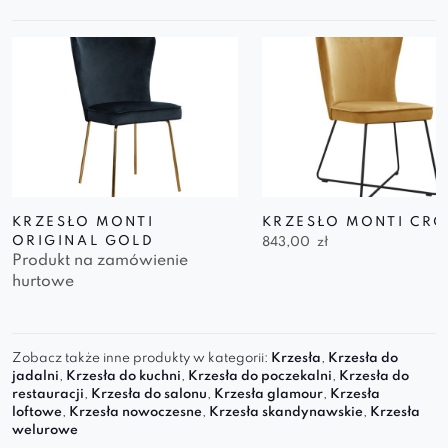
KRZESŁO MONTI
KRZESŁO MONTI CRO
ORIGINAL GOLD
843,00
zł
Produkt na zamówienie
hurtowe
Zobacz także inne produkty w kategorii:
Krzesła
,
Krzesła do
jadalni
,
Krzesła do kuchni
,
Krzesła do poczekalni
,
Krzesła do
restauracji
,
Krzesła do salonu
,
Krzesła glamour
,
Krzesła
loftowe
,
Krzesła nowoczesne
,
Krzesła skandynawskie
,
Krzesła
welurowe