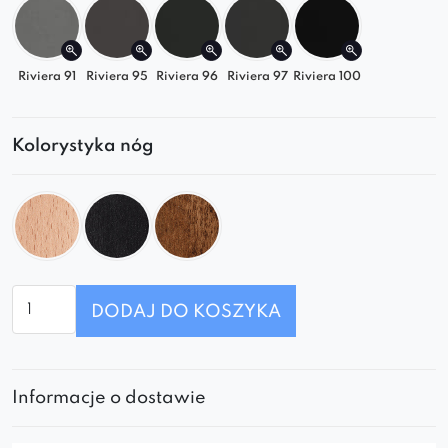
* Do miejsc użyteczności publicznej zalecamy
zastosowanie w tym modelu grubszej wersji
mocowania nóg oraz samych nóg.
Riviera 91
Riviera 95
Riviera 96
Riviera 97
Riviera 100
Kolorystyka nóg
ilość
DODAJ DO KOSZYKA
Krzesło
Monti
Informacje o dostawie