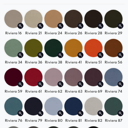
Idealne do wnętrz glamour, nowoczesnych i
loftowych
Uniwersalna forma bez podłokietników
sprawdzi się nawet w mniejszych
Riviera 16
Riviera 21
Riviera 24
Riviera 26
Riviera 28
Riviera 29
pomieszczeniach
Dostępne w wielu wariantach
kolorystycznych i wykończeniowych
Riviera 34
Riviera 36
Riviera 38
Riviera 41
Riviera 51
Riviera 56
Wybierz
krzesło tapicerowane Monti
i
wprowadź do swojego wnętrza odrobinę
designerskiego charakteru. To wygodne,
nowoczesne krzesło, które idealnie łączy styl i
Riviera 59
Riviera 61
Riviera 62
Riviera 63
Riviera 69
Riviera 74
funkcjonalność
* Prezentowany model na zdjęciu posiada
czarne nogi ze złotymi końcówkami jako dodatek
Riviera 76
Riviera 79
Riviera 80
Riviera 81
Riviera 82
Riviera 87
oraz mocowanie nóg w kolorze czarnym.