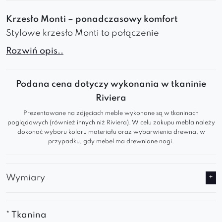
Krzesło Monti – ponadczasowy komfort
Stylowe krzesło Monti to połączenie
nowoczesnego designu z subtelną elegancją.
Rozwiń opis..
Świetnie sprawdzi się jako
krzesło do jadalni
,
salonu
czy
biurka
w domowym gabinecie.
Podana cena dotyczy wykonania w tkaninie
Wygoda i charakter w jednym
Riviera
Prezentowane na zdjęciach meble wykonane są w tkaninach
Miękkie siedzisko zapewnia wysoki komfort
poglądowych (również innych niż Riviera). W celu zakupu mebla należy
siedzenia
dokonać wyboru koloru materiału oraz wybarwienia drewna, w
przypadku, gdy mebel ma drewniane nogi.
Wyprofilowane oparcie wspiera plecy i
nadaje całości wyjątkowej lekkości
Smukłe nogi gwarantują stabilność i
Wymiary
nowoczesny wygląd
Pasuje do każdego stylu
* Tkanina