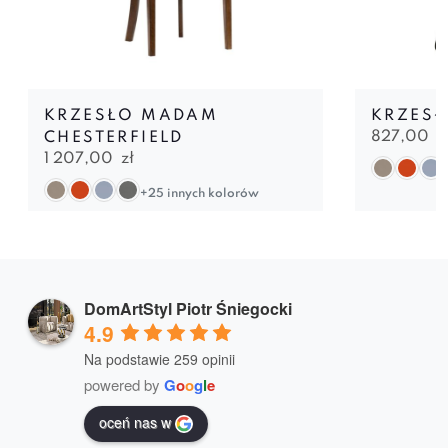
KRZESŁO MADAM
KRZESŁ
827,00
z
CHESTERFIELD
1 207,00
zł
+25 innych kolorów
DomArtStyl Piotr Śniegocki
4.9
Na podstawie 259 opinii
powered by
G
o
o
g
l
e
oceń nas w