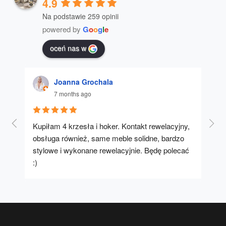
4.9
Na podstawie 259 opinii
powered by
G
o
o
g
l
e
oceń nas w
Joanna Grochala
7 months ago
Kupiłam 4 krzesła i hoker. Kontakt rewelacyjny, 
A u
obsługa również, same meble solidne, bardzo 
stylowe i wykonane rewelacyjnie. Będę polecać 
:)