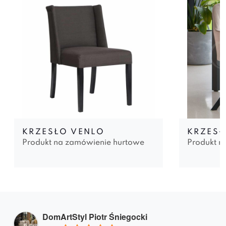
KRZESŁO VENLO
KRZESŁ
Produkt na zamówienie hurtowe
Produkt n
DomArtStyl Piotr Śniegocki