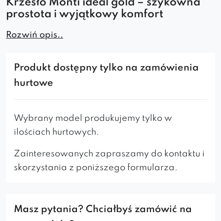
Krzesło Monti ideal gold – szykowna
prostota i wyjątkowy komfort
Krzesło Monti ideal gold to eleganckie i
Rozwiń opis..
funkcjonalne rozwiązanie do nowoczesnych
wnętrz. Tapicerowane, z profilowanym oparciem
Produkt dostępny tylko na zamówienia
i złotymi nogami, znakomicie sprawdzi się jako
hurtowe
krzesło do jadalni, salonu czy przy biurku w
domowym gabinecie. To wybór dla tych, którzy
cenią styl i wygodę na co dzień.
Wybrany model produkujemy tylko w
ilościach hurtowych.
Wygoda w estetycznej formie
Zainteresowanych zapraszamy do kontaktu i
skorzystania z poniższego formularza.
Miękkie, tapicerowane siedzisko zapewnia
wygodę użytkowania
Wysokie, delikatnie zaokrąglone oparcie
Masz pytania? Chciałbyś zamówić na
wspiera naturalną pozycję pleców