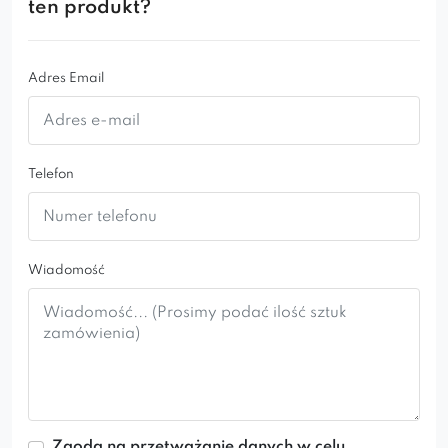
Złote, smukłe nogi nadają konstrukcji lekkości
ten produkt?
i eleganckiego charakteru
Adres Email
Idealne do wielu aranżacji
Krzesło Monti ideal gold świetnie wpisuje się w
aranżacje glamour, klasyczne i nowoczesne.
Telefon
Dzięki szerokiemu wyborowi kolorów tkanin z
łatwością dopasujesz je do wystroju swojego
wnętrza.
Wiadomość
Postaw na krzesło Monti ideal gold i stwórz
przestrzeń, która łączy komfort z elegancją.
Idealne jako krzesło do jadalni, salonu lub
domowego miejsca do pracy.
Zgoda na przetważanie danych w celu