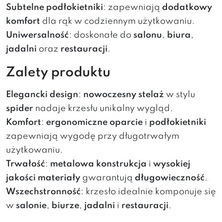
Subtelne podłokietniki
: zapewniają
dodatkowy
komfort
dla rąk w codziennym użytkowaniu.
Uniwersalność
: doskonałe do
salonu
,
biura
,
jadalni
oraz
restauracji
.
Zalety produktu
Elegancki design
:
nowoczesny stelaż
w stylu
spider
nadaje krzesłu unikalny wygląd.
Komfort
:
ergonomiczne oparcie
i
podłokietniki
zapewniają wygodę przy długotrwałym
użytkowaniu.
Trwałość
:
metalowa konstrukcja
i
wysokiej
jakości materiały
gwarantują
długowieczność
.
Wszechstronność
: krzesło idealnie komponuje się
w
salonie
,
biurze
,
jadalni
i
restauracji
.