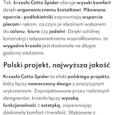
Tak,
krzesło Cotto Spider
oferuje
wysoki komfort
dzięki
ergonomicznemu kształtowi
.
Pikowane
oparcie
i
podłokietniki
zapewniają
wsparcie
plecom
i rękom, co czyni je idealnym wyborem
do
salonu
,
biura
czy
jadalni
. Dzięki solidnej
konstrukcji i odpowiedniemu wyprofilowaniu, to
wygodne krzesło
jest doskonałe na długie
godziny siedzenia.
Polski projekt, najwyższa jakość
Krzesło Cotto Spider
to efekt
polskiego projektu
,
który łączy
nowoczesny design
z precyzyjnym
wykonaniem. Zaprojektowane przez rodzimych
designerów, krzesło łączy
wysoką
funkcjonalność
z
estetyką
, zapewniając
doskonały komfort i trwałość. Wykonane z