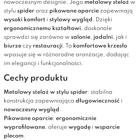
nowoczesnym designie. Jego
metalowy stelaż
w
stylu
spider
oraz
pikowane oparcie
zapewniają
wysoki komfort
i
stylowy wygląd
. Dzięki
ergonomicznemu kształtowi
, doskonale
sprawdzi się zarówno w
salonie
,
jadalni
, jak i
biurze
czy
restauracji
. To
komfortowe krzesło
wpasuje się w różnorodne aranżacje, dodając
im elegancji i funkcjonalności.
Cechy produktu
Metalowy stelaż w stylu spider
: stabilna
konstrukcja zapewniająca
długowieczność
i
nowoczesny wygląd
.
Pikowane oparcie
:
ergonomicznie
wyprofilowane
, oferuje
wygodę
i
wsparcie
plecom
.