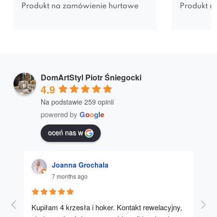
Produkt na zamówienie hurtowe
Produkt n
DomArtStyl Piotr Śniegocki
4.9
Na podstawie 259 opinii
powered by
G
o
o
g
l
e
oceń nas w
Joanna Grochala
7 months ago
Kupiłam 4 krzesła i hoker. Kontakt rewelacyjny, 
A u