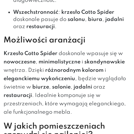
długowieczność.
Wszechstronność
:
krzesło Cotto Spider
doskonale pasuje do
salonu
,
biura
,
jadalni
oraz
restauracji
.
Możliwości aranżacji
Krzesło Cotto Spider
doskonale wpasuje się w
nowoczesne
,
minimalistyczne
i
skandynawskie
wnętrza. Dzięki
różnorodnym kolorom
i
eleganckiemu wykończeniu
, będzie wyglądało
świetnie w
biurze
,
salonie
,
jadalni
oraz
restauracji
. Idealnie komponuje się w
przestrzeniach, które wymagają eleganckiego,
ale funkcjonalnego mebla.
W jakich pomieszczeniach