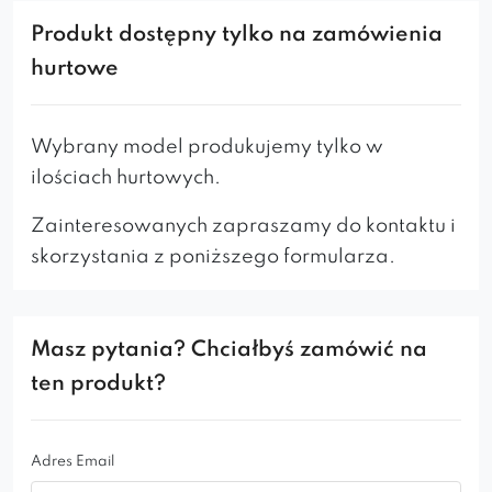
przekształcające się w subtelne podłokietniki w
Produkt dostępny tylko na zamówienia
miejscu styku z gładkim siedziskiem. Model
hurtowe
produkowany jest z
bardzo dobrych gatunkowo
tkanin i z należytą dbałością o każdy szczegół.
Duży wybór wariantów, różnobarwnych tkanin i
Wybrany model produkujemy tylko w
wybarwień drewna sprawi, że każde krzesło
ilościach hurtowych.
Cotto tworzone wg upodobań Klienta staje się
Zainteresowanych zapraszamy do kontaktu i
oryginalne, dodając wnętrzom uroku. Idealnie
skorzystania z poniższego formularza.
sprawdzi się w gabinetach, jadalni, restauracji
czy domowym salonie.
Masz pytania? Chciałbyś zamówić na
ten produkt?
Adres Email