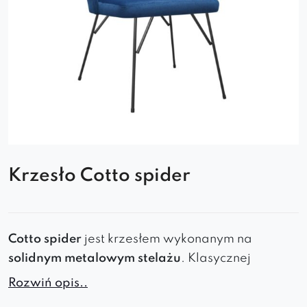
Krzesło Cotto spider
Cotto spider
jest krzesłem wykonanym na
solidnym metalowym stelażu
. Klasycznej
elegancji nadaje mu
wysokie, odpowiednio
Rozwiń opis..
wyprofilowane
i
pikowane
oparcie,