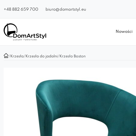
+48 882 659 700
biuro@domartstyl.eu
Nowości
/
Krzesła
/
Krzesła do jadalni
/
Krzesło Boston