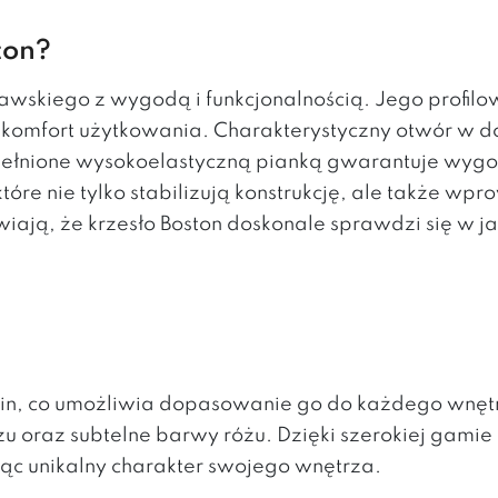
ton?
dynawskiego z wygodą i funkcjonalnością. Jego prof
komfort użytkowania. Charakterystyczny otwór w dol
ypełnione wysokoelastyczną pianką gwarantuje wygo
óre nie tylko stabilizują konstrukcję, ale także wp
wiają, że krzesło Boston doskonale sprawdzi się w j
anin, co umożliwia dopasowanie go do każdego wnętr
czu oraz subtelne barwy różu. Dzięki szerokiej gami
jąc unikalny charakter swojego wnętrza.