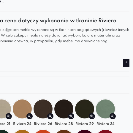
..
kcjonalność z estetyką. Idealnie wpisuje się w styl
ki, zapewniając wygodę i trwałość przez długie
 cena dotyczy wykonania w tkaninie Riviera
 zdjęciach meble wykonane są w tkaninach poglądowych (również innych
andynawski
– minimalistyczny design z
). W celu zakupu mebla należy dokonać wyboru koloru materiału oraz
nymi, drewnianymi nogami, który doskonale
wienia drewna, w przypadku, gdy mebel ma drewniane nogi.
 się w nowoczesne, jasne wnętrza.
wane oparcie z podłokietnikami
– ergonomiczna
kcja, która zapewnia wygodę i optymalne
e pleców.
 drewniane nogi
– stabilna i elegancka baza,
odaje lekkości i wprowadza naturalny akcent do
a.
 dole oparcia
– funkcjonalny detal, który
a wentylację, a także ułatwia przenoszenie
ę z naszą ofertą i wybierz krzesło Boston, które
era 21
Riviera 24
Riviera 26
Riviera 28
Riviera 29
Riviera 34
pełni Twoje wnętrze!