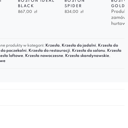
I
BOSTON IDEAL
BOSTON
BOSTO
BLACK
SPIDER
GOLD 
Produkt
867,00
zł
834,00
zł
zamówi
hurtow
ne produkty w kategorii:
Krzesła
,
Krzesła do jadalni
,
Krzesła do
 do poczekalni
,
Krzesła do restauracji
,
Krzesła do salonu
,
Krzesła
esła loftowe
,
Krzesła nowoczesne
,
Krzesła skandynawskie
,
owe