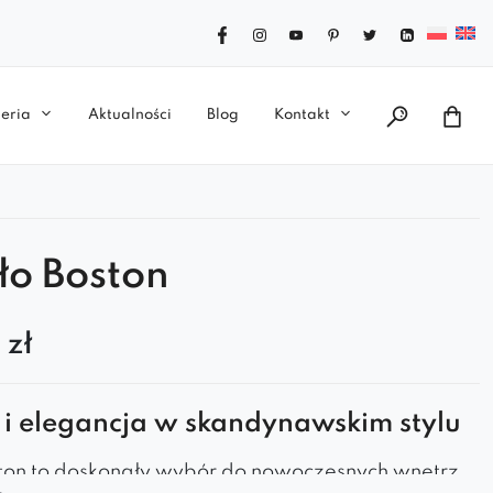
eria
Aktualności
Blog
Kontakt
ło Boston
0
zł
 i elegancja w skandynawskim stylu
ston to doskonały wybór do nowoczesnych wnętrz,