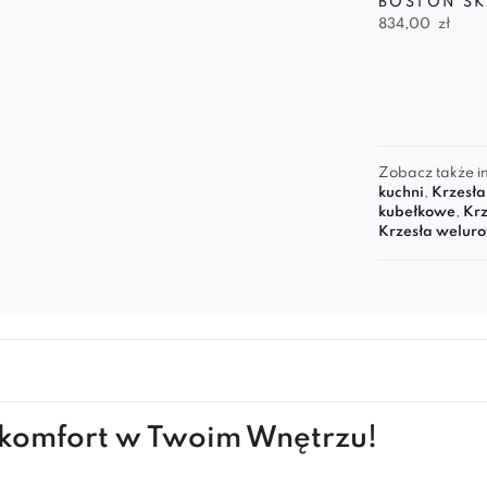
BOSTON SK
834,00
zł
Zobacz także in
kuchni
,
Krzesła
kubełkowe
,
Krz
Krzesła welur
 komfort w Twoim Wnętrzu!