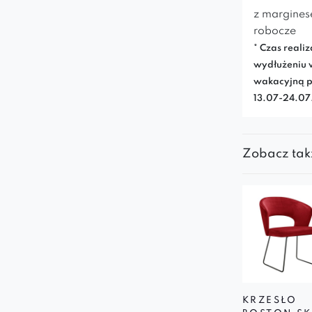
z margines
robocze
* Czas realiz
wydłużeniu 
wakacyjną p
13.07-24.0
Zobacz tak
KRZESŁO