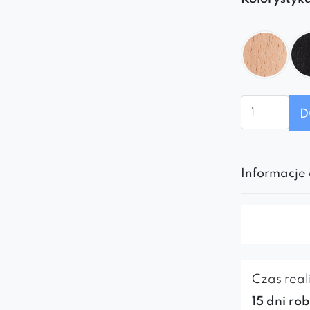
ilość
D
Krzesło
Boston
Informacje
Czas reali
15 dni ro