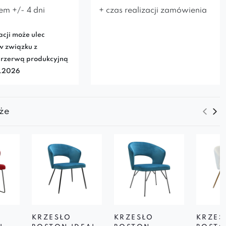
em +/- 4 dni
+ czas realizacji zamówienia
acji może ulec
w związku z
rzerwą produkcyjną
7.2026
że
KRZESŁO
KRZESŁO
KRZES