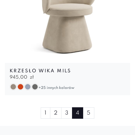
KRZESŁO WIKA MILS
945,00
zł
+25 innych kolorów
Page
Page
Page
Page
Current
Page
1
2
3
4
5
navigation
Page