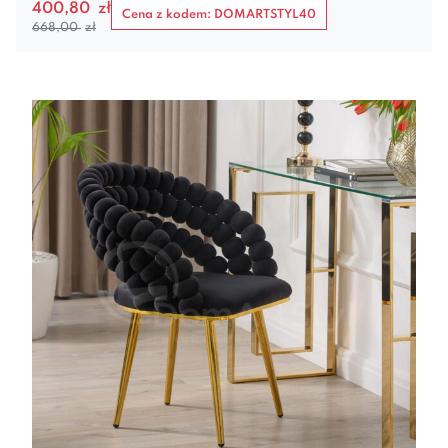
400,80
zł
Cena z kodem: DOMARTSTYL40
668,00
zł