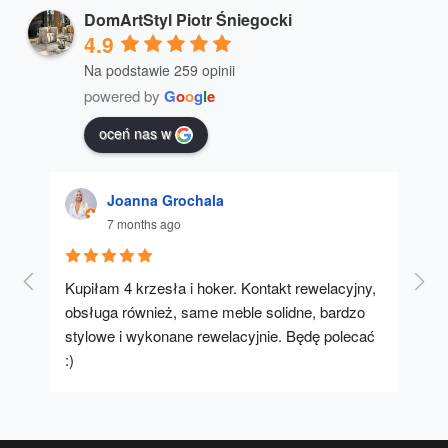
DomArtStyl Piotr Śniegocki
4.9
Na podstawie 259 opinii
powered by
G
o
o
g
l
e
oceń nas w
Joanna Grochala
7 months ago
Kupiłam 4 krzesła i hoker. Kontakt rewelacyjny, 
A u
obsługa również, same meble solidne, bardzo 
stylowe i wykonane rewelacyjnie. Będę polecać 
:)