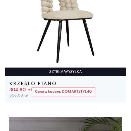
SZYBKA WYSYŁKA
KRZESŁO PIANO
304,80
zł
Cena z kodem: DOMARTSTYL40
508,00
zł