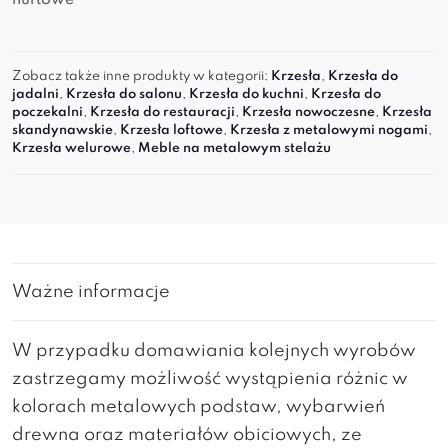
hurtowe
Zobacz także inne produkty w kategorii:
Krzesła
,
Krzesła do
jadalni
,
Krzesła do salonu
,
Krzesła do kuchni
,
Krzesła do
poczekalni
,
Krzesła do restauracji
,
Krzesła nowoczesne
,
Krzesła
skandynawskie
,
Krzesła loftowe
,
Krzesła z metalowymi nogami
,
Krzesła welurowe
,
Meble na metalowym stelażu
Ważne informacje
W przypadku domawiania kolejnych wyrobów
zastrzegamy możliwość wystąpienia różnic w
kolorach metalowych podstaw, wybarwień
drewna oraz materiałów obiciowych, ze