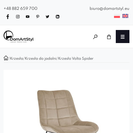
+48 882 659 700
biuro@domartstyl.eu
/
Krzesła
/
Krzesła do jadalni
/
Krzesło Volta Spider