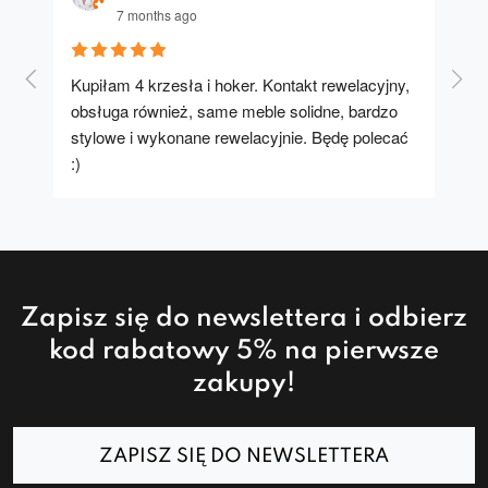
7 months ago
Kupiłam 4 krzesła i hoker. Kontakt rewelacyjny, 
A u
obsługa również, same meble solidne, bardzo 
stylowe i wykonane rewelacyjnie. Będę polecać 
:)
Zapisz się do newslettera i odbierz
kod rabatowy 5% na pierwsze
zakupy!
ZAPISZ SIĘ DO NEWSLETTERA