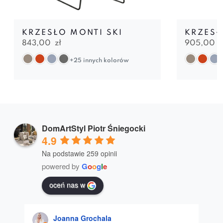
KRZESŁO MONTI SKI
KRZESŁ
843,00
zł
905,00
z
+25 innych kolorów
DomArtStyl Piotr Śniegocki
4.9
Na podstawie 259 opinii
powered by
G
o
o
g
l
e
oceń nas w
Joanna Grochala