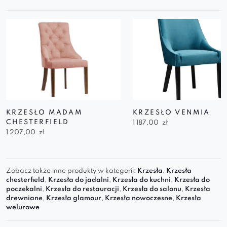
KRZESŁO MADAM
KRZESŁO VENMIA
CHESTERFIELD
1 187,00
zł
1 207,00
zł
Zobacz także inne produkty w kategorii:
Krzesła
,
Krzesła
chesterfield
,
Krzesła do jadalni
,
Krzesła do kuchni
,
Krzesła do
poczekalni
,
Krzesła do restauracji
,
Krzesła do salonu
,
Krzesła
drewniane
,
Krzesła glamour
,
Krzesła nowoczesne
,
Krzesła
welurowe