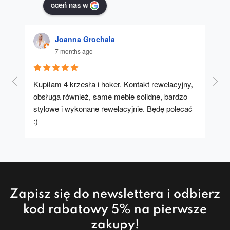
oceń nas w
Joanna Grochala
7 months ago
Kupiłam 4 krzesła i hoker. Kontakt rewelacyjny, 
A u
obsługa również, same meble solidne, bardzo 
stylowe i wykonane rewelacyjnie. Będę polecać 
:)
Zapisz się do newslettera i odbierz
kod rabatowy 5% na pierwsze
zakupy!