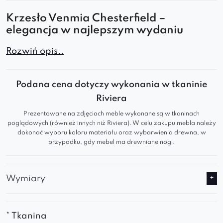
Krzesło Venmia Chesterfield –
elegancja w najlepszym wydaniu
Krzesło Venmia Chesterfield to połączenie
Rozwiń opis..
luksusowego stylu z wyjątkowym komfortem.
Tapicerowane przyjemną w dotyku tkaniną z
Podana cena dotyczy wykonania w tkaninie
klasycznym pikowaniem i drewnianymi nogami,
Riviera
idealnie sprawdzi się jako
krzesło do jadalni
,
Prezentowane na zdjęciach meble wykonane są w tkaninach
salonu czy domowego gabinetu.
poglądowych (również innych niż Riviera). W celu zakupu mebla należy
dokonać wyboru koloru materiału oraz wybarwienia drewna, w
przypadku, gdy mebel ma drewniane nogi.
Wyjątkowy komfort i styl
Ergonomiczne oparcie z eleganckim
Wymiary
pikowaniem zapewnia wygodę i podparcie
pleców
Szerokie, miękkie siedzisko – idealne do
* Tkanina