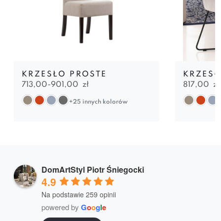
KRZESŁO PROSTE
KRZESŁ
713,00-
901,00
zł
817,00
zł
+25 innych kolorów
DomArtStyl Piotr Śniegocki
4.9
Na podstawie 259 opinii
powered by
G
o
o
g
l
e