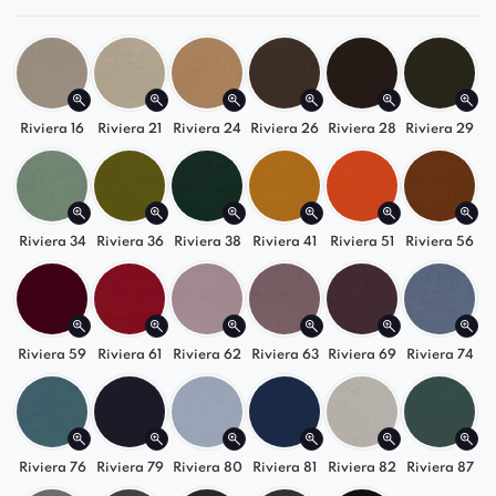
dłuższego siedzenia
Stabilna konstrukcja na ciemnych,
drewnianych nogach
Riviera 16
Riviera 21
Riviera 24
Riviera 26
Riviera 28
Riviera 29
Uniwersalne dopasowanie do wnętrza
Krzesło tapicerowane Venmia Chesterfield
pasuje do aranżacji w stylu glamour, klasycznym
i nowoczesnym. Dostępne w wielu wariantach
Riviera 34
Riviera 36
Riviera 38
Riviera 41
Riviera 51
Riviera 56
kolorystycznych i wykończeniach nóg – z
łatwością dopasujesz je do swojej przestrzeni.
Riviera 59
Riviera 61
Riviera 62
Riviera 63
Riviera 69
Riviera 74
Wybierz
stylowe krzesło
Venmia Chesterfield i
dodaj elegancji każdemu wnętrzu. To
wygodne
krzesło
do jadalni, salonu lub przy biurku –
ponadczasowy design, który zachwyca każdego
Riviera 76
Riviera 79
Riviera 80
Riviera 81
Riviera 82
Riviera 87