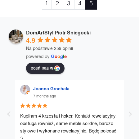
Page
Page
Page
Page
Page
Current
1
2
3
4
5
navigation
Page
DomArtStyl Piotr Śniegocki
4.9
Na podstawie 259 opinii
powered by
G
o
o
g
l
e
oceń nas w
Joanna Grochala
7 months ago
Kupiłam 4 krzesła i hoker. Kontakt rewelacyjny, 
A u
obsługa również, same meble solidne, bardzo 
stylowe i wykonane rewelacyjnie. Będę polecać 
:)