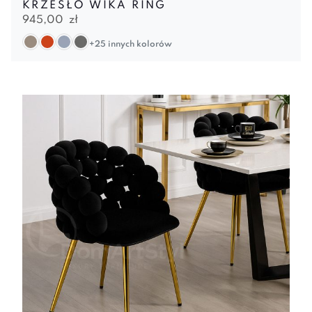
KRZESŁO WIKA RING
945,00
zł
+25 innych kolorów