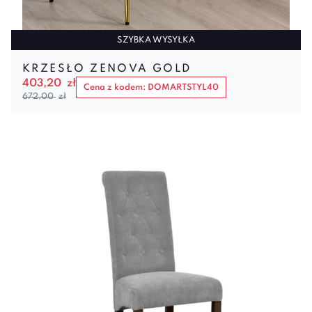
SZYBKA WYSYŁKA
KRZESŁO ZENOVA GOLD
403,20
zł
Cena z kodem: DOMARTSTYL40
672,00
zł