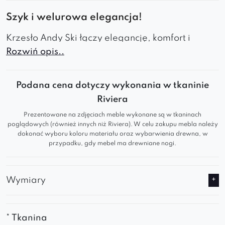
Szyk i welurowa elegancja!
Krzesło Andy Ski łączy elegancję, komfort i
Rozwiń opis..
nowoczesny styl, będąc doskonałym wyborem
do jadalni, salonu czy biura.
Podana cena dotyczy wykonania w tkaninie
Wygodne
– zaprojektowane z myślą o
Riviera
komforcie użytkownika. Miękkie siedzisko i
ergonomiczne oparcie zapewniają wygodę,
Prezentowane na zdjęciach meble wykonane są w tkaninach
poglądowych (również innych niż Riviera). W celu zakupu mebla należy
nawet podczas długotrwałego użytkowania,
dokonać wyboru koloru materiału oraz wybarwienia drewna, w
co czyni je idealnym wyborem zarówno do
przypadku, gdy mebel ma drewniane nogi.
biura, jak i do użytku domowego.
Welurowe
– tapicerka wykonana z weluru
Wymiary
dodaje krzesłu wyjątkowej miękkości i
elegancji. Welur nadaje meblowi luksusowy
wygląd, a jednocześnie jest przyjemny w
* Tkanina