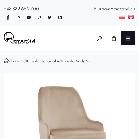
+48 882 659 700
biuro@domartstyl.eu
/
Krzesła
/
Krzesła do jadalni
/
Krzesło Andy Ski