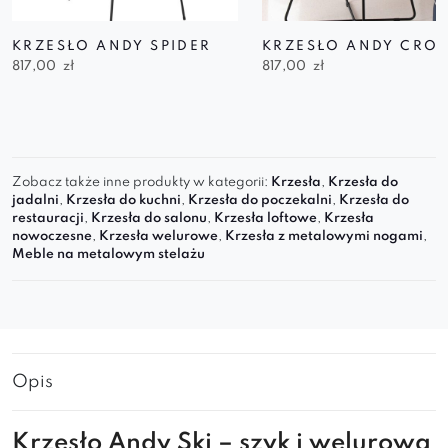
KRZESŁO ANDY SPIDER
KRZESŁO ANDY CRO
817,00
zł
817,00
zł
Zobacz także inne produkty w kategorii:
Krzesła
,
Krzesła do
jadalni
,
Krzesła do kuchni
,
Krzesła do poczekalni
,
Krzesła do
restauracji
,
Krzesła do salonu
,
Krzesła loftowe
,
Krzesła
nowoczesne
,
Krzesła welurowe
,
Krzesła z metalowymi nogami
,
Meble na metalowym stelażu
Opis
Krzesło Andy Ski – szyk i welurowa