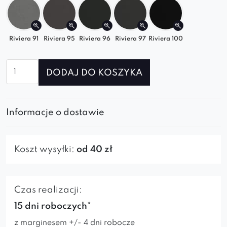
stwórz swój wymarzony mebel, który idealnie
wpasuje do Twojego wnętrza!
Riviera 91
Riviera 95
Riviera 96
Riviera 97
Riviera 100
ilość
DODAJ DO KOSZYKA
Krzesło
Andy
Ski
Informacje o dostawie
Koszt wysyłki:
od 40 zł
Czas realizacji:
15 dni roboczych*
z marginesem +/- 4 dni robocze