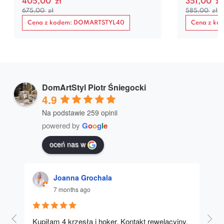
405,00
zł
351,00
zł
675,00
zł
585,00
zł
Cena z kodem: DOMARTSTYL40
Cena z k
DomArtStyl Piotr Śniegocki
4.9
Na podstawie 259 opinii
powered by
G
o
o
g
l
e
oceń nas w
Joanna Grochala
7 months ago
Kupiłam 4 krzesła i hoker. Kontakt rewelacyjny, 
A u