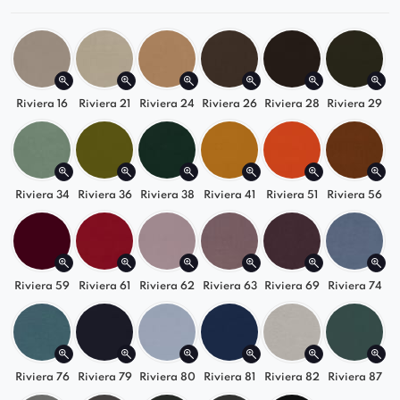
dotyku, co sprawia, że krzesło jest nie tylko
estetyczne, ale i komfortowe.
Nowoczesne
– design krzesła charakteryzuje
się prostymi liniami i minimalistycznym
Riviera 16
stylem, co sprawia, że doskonale wpisuje się
Riviera 21
Riviera 24
Riviera 26
Riviera 28
Riviera 29
w współczesne wnętrza. Jego elegancka
forma pasuje do różnorodnych aranżacji,
nadając przestrzeni wyjątkowy charakter.
Riviera 34
Riviera 36
Riviera 38
Riviera 41
Riviera 51
Riviera 56
Delikatne podłokietniki
– subtelne, ale
funkcjonalne podłokietniki stanowią
elegancki detal krzesła, zapewniając
wygodne oparcie dla rąk. Dzięki nim krzesło
Riviera 59
Riviera 61
Riviera 62
Riviera 63
Riviera 69
Riviera 74
zyskuje dodatkową funkcjonalność,
jednocześnie zachowując swoją lekkość i
elegancję.
Riviera 76
Riviera 79
Riviera 80
Riviera 81
Riviera 82
Riviera 87
Zapoznaj się ze szczegółami naszej oferty i