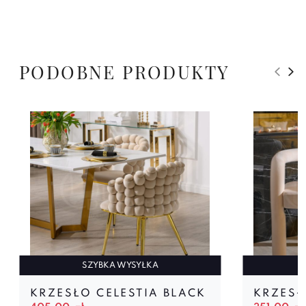
PODOBNE PRODUKTY
SZYBKA WYSYŁKA
KRZESŁO CELESTIA BLACK
KRZESŁ